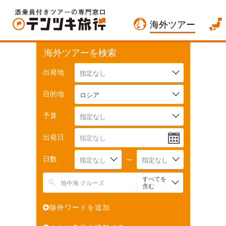
海外ツアー
海外ツアーを検索
出発地
指定なし
目的地
ロシア
予算
指定なし
出発日
日数
指定なし
〜
指定なし
すべてを
含む
除外ワードを追加