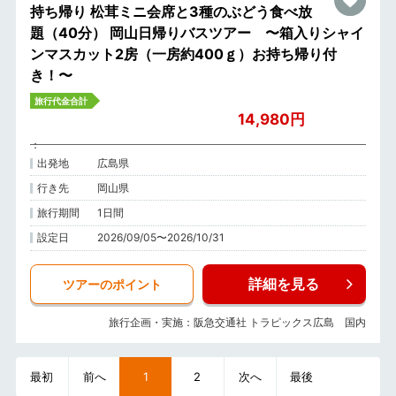
持ち帰り 松茸ミニ会席と3種のぶどう食べ放
題（40分） 岡山日帰りバスツアー 〜箱入りシャイ
ンマスカット2房（一房約400ｇ）お持ち帰り付
き！〜
旅行代金合計
14,980円
出発地
広島県
行き先
岡山県
旅行期間
1日間
設定日
2026/09/05〜2026/10/31
詳細を見る
ツアーのポイント
旅行企画・実施：阪急交通社 トラピックス広島 国内
最初
前へ
1
2
次へ
最後