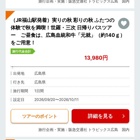
旅行企画・実施：阪急交通社 トラピックス広島 国内
（JR福山駅発着）実りの秋 彩りの秋 ふたつの
体験で秋を満喫！世羅・三次 日帰りバスツア
ー ご昼食は、広島血統和牛「元就」（約140ｇ）
をご用意！
旅行代金合計
13,980円
出発地
広島県
行き先
広島県
旅行期間
1日間
設定日
2026/09/20〜2026/10/11
詳細を見る
ツアーのポイント
旅行企画・実施：阪急交通社 トラピックス広島 国内