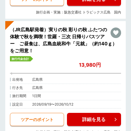
旅行企画・実施：阪急交通社 トラピックス広島 国内
（JR広島駅発着）実りの秋 彩りの秋 ふたつの
体験で秋を満喫！世羅・三次 日帰りバスツア
ー ご昼食は、広島血統和牛「元就」（約140ｇ）
をご用意！
旅行代金合計
13,980円
出発地
広島県
行き先
広島県
旅行期間
1日間
設定日
2026/09/19〜2026/10/12
詳細を見る
ツアーのポイント