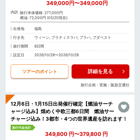
349,000円〜349,000円
内訳
旅行本体価格: 277,000円
燃油: 72,000円 (05/20現在)
出発地
福島
行き先
ウィーン, ブラティスラバ, プラハ, ブダペスト
旅行期間
8日間
設定日
2026/10/28〜2026/10/28
詳細を見る
ツアーのポイント
旅行企画・実施：阪急交通社
12月6日・1月15日出発催行確定【燃油サーチ
ャージ込み】煌めく中欧三都6日間 燃油サー
チャージ込み！3都市・4つの世界遺産を訪れます！
旅行代金合計
349,800 円〜379,800 円