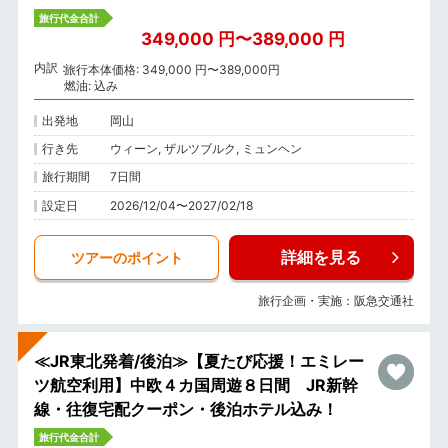
旅行代金合計
349,000 円〜389,000 円
内訳
旅行本体価格: 349,000 円〜389,000円
燃油: 込み
出発地
岡山
行き先
ウィーン, ザルツブルク, ミュンヘン
旅行期間
7日間
設定日
2026/12/04〜2027/02/18
詳細を見る
ツアーのポイント
旅行企画・実施：阪急交通社
≪JR東北発着/後泊≫【夏たび応援！エミレー
ツ航空利用】中欧４カ国周遊８日間 JR新幹
線・往復宅配クーポン・後泊ホテル込み！
旅行代金合計