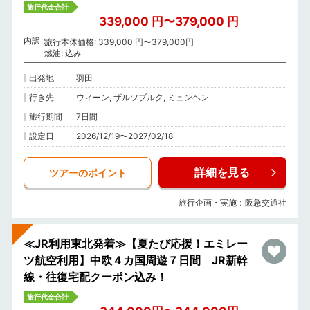
旅行代金合計
339,000 円〜379,000 円
内訳
旅行本体価格: 339,000 円〜379,000円
燃油: 込み
出発地
羽田
行き先
ウィーン, ザルツブルク, ミュンヘン
旅行期間
7日間
設定日
2026/12/19〜2027/02/18
詳細を見る
ツアーのポイント
旅行企画・実施：阪急交通社
≪JR利用東北発着≫【夏たび応援！エミレー
ツ航空利用】中欧４カ国周遊７日間 JR新幹
線・往復宅配クーポン込み！
旅行代金合計