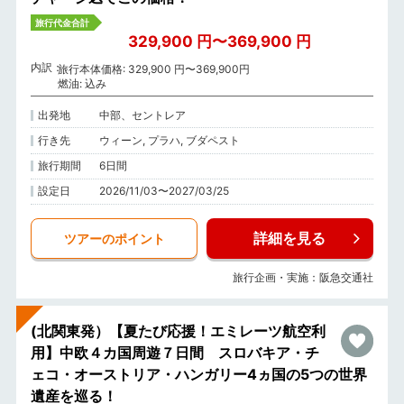
旅行代金合計
329,900 円〜369,900 円
内訳
旅行本体価格: 329,900 円〜369,900円
燃油: 込み
出発地
中部、セントレア
行き先
ウィーン, プラハ, ブダペスト
旅行期間
6日間
設定日
2026/11/03〜2027/03/25
詳細を見る
ツアーのポイント
旅行企画・実施：阪急交通社
(北関東発）【夏たび応援！エミレーツ航空利
用】中欧４カ国周遊７日間 スロバキア・チ
ェコ・オーストリア・ハンガリー4ヵ国の5つの世界
遺産を巡る！