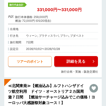
旅行代金合計
331,000円〜331,000円
内訳
旅行本体価格: 259,000円
燃油: 72,000円 (05/20現在)
出発地
行き先
ウィーン, ブラティスラバ, プラハ, ブダペスト
旅行期間
7日間
設定日
2026/10/02〜2026/10/28
詳細を見る
ツアーのポイント
旅行企画・実施：阪急交通社
≪北関東発≫【燃油込み】ルフトハンザドイ
ツ航空利用 ドイツ・オーストリア２カ国周
遊７日間 【燃油サーチャージ込みでこの価格！ヨ
ーロッパ大感謝祭対象コース！】