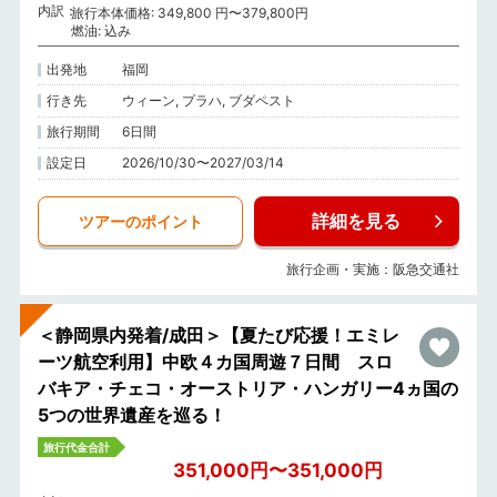
内訳
旅行本体価格: 349,800 円〜379,800円
燃油: 込み
出発地
福岡
行き先
ウィーン, プラハ, ブダペスト
旅行期間
6日間
設定日
2026/10/30〜2027/03/14
詳細を見る
ツアーのポイント
旅行企画・実施：阪急交通社
＜静岡県内発着/成田＞【夏たび応援！エミレ
ーツ航空利用】中欧４カ国周遊７日間 スロ
バキア・チェコ・オーストリア・ハンガリー4ヵ国の
5つの世界遺産を巡る！
旅行代金合計
351,000円〜351,000円