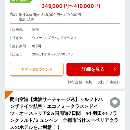
349,000 円〜419,000 円
内訳
旅行本体価格: 349,000 円〜419,000円
燃油: 込み
出発地
関西
行き先
ウィーン, プラハ, ブダペスト
旅行期間
8日間
設定日
2026/11/19〜2027/03/18
詳細を見る
ツアーのポイント
旅行企画・実施：（株）日本旅行
岡山空港【燃油サーチャージ込】＜ルフトハ
ンザドイツ航空・エコノミークラス＞ドイ
ツ・オーストリア2ヵ国周遊7日間 ※1 羽田⇔フラ
ンクフルト/ミュンヘン 全都市当社スーペリアクラ
スのホテルをご用意！！