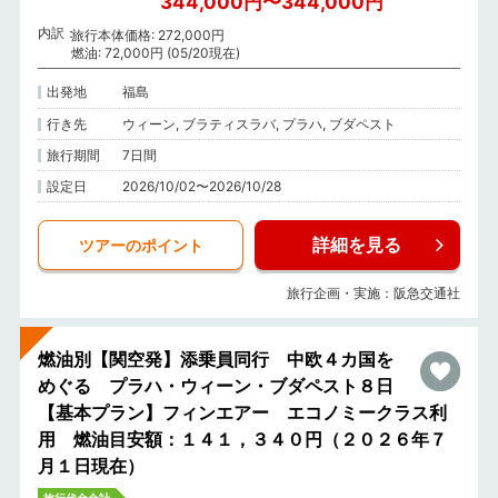
344,000円〜344,000円
内訳
旅行本体価格: 272,000円
燃油: 72,000円 (05/20現在)
出発地
福島
行き先
ウィーン, ブラティスラバ, プラハ, ブダペスト
旅行期間
7日間
設定日
2026/10/02〜2026/10/28
詳細を見る
ツアーのポイント
旅行企画・実施：阪急交通社
燃油別【関空発】添乗員同行 中欧４カ国を
めぐる プラハ・ウィーン・ブダペスト８日
【基本プラン】フィンエアー エコノミークラス利
用 燃油目安額：１４１，３４０円（２０２６年７
月１日現在）
旅行代金合計