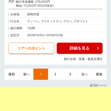
内訳
旅行本体価格: 279,000円
燃油: 72,000円 (05/20現在)
出発地
静岡空港
行き先
ウィーン, ブラティスラバ, プラハ, ブダペスト
旅行期間
7日間
設定日
2026/10/02〜2026/10/28
詳細を見る
ツアーのポイント
旅行企画・実施：阪急交通社
最初
前へ
1
2
3
次へ
最後
全155ページ