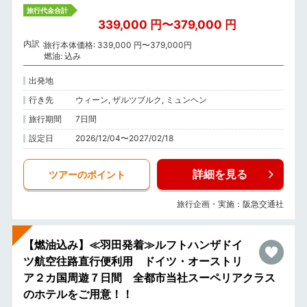
旅行代金合計
339,000 円〜379,000 円
内訳
旅行本体価格: 339,000 円〜379,000円
燃油: 込み
出発地
行き先
ウィーン, ザルツブルク, ミュンヘン
旅行期間
7日間
設定日
2026/12/04〜2027/02/18
詳細を見る
ツアーのポイント
旅行企画・実施：阪急交通社
【燃油込み】≪羽田発着≫ルフトハンザドイ
ツ航空往路直行便利用 ドイツ・オーストリ
ア２カ国周遊７日間 全都市当社スーペリアクラス
のホテルをご用意！！