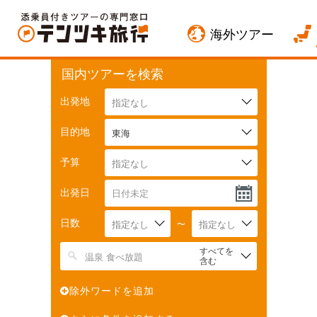
海外ツアー
国内ツアーを検索
出発地
指定なし
目的地
東海
予算
指定なし
出発日
日数
指定なし
〜
指定なし
すべてを
含む
除外ワードを追加