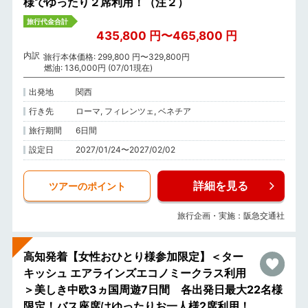
様でゆったり２席利用！（注２）
旅行代金合計
435,800 円〜465,800 円
内訳
旅行本体価格: 299,800 円〜329,800円
燃油: 136,000円 (07/01現在)
出発地
関西
行き先
ローマ, フィレンツェ, ベネチア
旅行期間
6日間
設定日
2027/01/24〜2027/02/02
詳細を見る
ツアーのポイント
旅行企画・実施：阪急交通社
高知発着【女性おひとり様参加限定】＜ター
キッシュ エアラインズエコノミークラス利用
＞美しき中欧3ヵ国周遊7日間 各出発日最大22名様
限定！バス座席はゆったりお一人様2席利用！