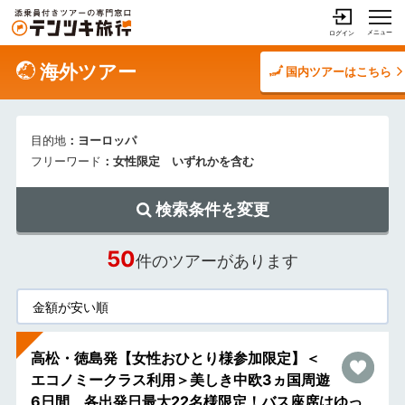
メニュー
ログイン
海外ツアー
国内ツアーはこちら
目的地
：ヨーロッパ
フリーワード
：女性限定 いずれかを含む
検索条件を変更
50
件のツアーがあります
高松・徳島発【女性おひとり様参加限定】＜
エコノミークラス利用＞美しき中欧3ヵ国周遊
6日間 各出発日最大22名様限定！バス座席はゆっ