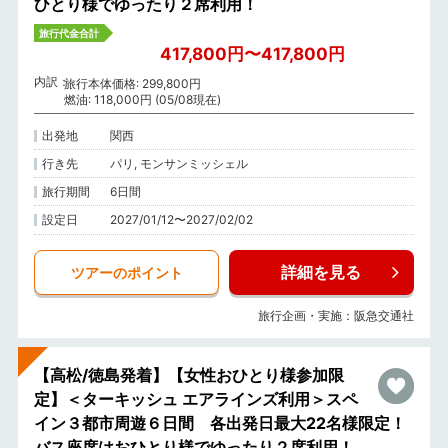
ひとり様でゆったり２席利用！
旅行代金合計
417,800円〜417,800円
内訳
旅行本体価格: 299,800円
燃油: 118,000円 (05/08現在)
出発地
関西
行き先
パリ, モンサンミッシェル
旅行期間
6日間
設定日
2027/01/12〜2027/02/02
詳細を見る
ツアーのポイント
旅行企画・実施：阪急交通社
【高松/徳島発着】【女性おひとり様参加限
定】＜ターキッシュ エアラインズ利用＞スペ
イン３都市周遊６日間 各出発日最大22名様限定！
バス座席はおひとり様でゆったり２席利用！