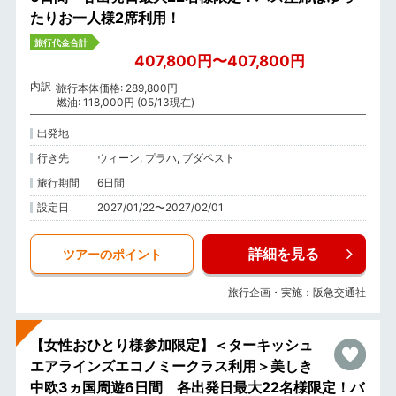
たりお一人様2席利用！
旅行代金合計
407,800円〜407,800円
内訳
旅行本体価格: 289,800円
燃油: 118,000円 (05/13現在)
出発地
行き先
ウィーン, プラハ, ブダペスト
旅行期間
6日間
設定日
2027/01/22〜2027/02/01
詳細を見る
ツアーのポイント
旅行企画・実施：阪急交通社
【女性おひとり様参加限定】＜ターキッシュ
エアラインズエコノミークラス利用＞美しき
中欧3ヵ国周遊6日間 各出発日最大22名様限定！バ