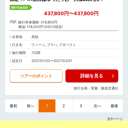
旅行代金合計
437,800円〜437,800円
内訳
旅行本体価格: 319,800円
燃油: 118,000円 (05/13現在)
出発地
高知
行き先
ウィーン, プラハ, ブダペスト
旅行期間
7日間
設定日
2027/01/22〜2027/02/01
詳細を見る
ツアーのポイント
旅行企画・実施：阪急交通社
最初
前へ
1
2
3
次へ
最後
全5ページ