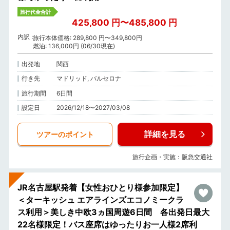
旅行代金合計
425,800 円〜485,800 円
内訳
旅行本体価格: 289,800 円〜349,800円
燃油: 136,000円 (06/30現在)
出発地
関西
行き先
マドリッド, バルセロナ
旅行期間
6日間
設定日
2026/12/18〜2027/03/08
詳細を見る
ツアーのポイント
旅行企画・実施：阪急交通社
JR名古屋駅発着【女性おひとり様参加限定】
＜ターキッシュ エアラインズエコノミークラ
ス利用＞美しき中欧3ヵ国周遊6日間 各出発日最大
22名様限定！バス座席はゆったりお一人様2席利