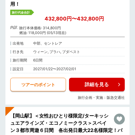
用！
旅行代金合計
432,800円〜432,800円
内訳
旅行本体価格: 314,800円
燃油: 118,000円 (05/13現在)
出発地
中部、セントレア
行き先
ウィーン, プラハ, ブダペスト
旅行期間
6日間
設定日
2027/01/22〜2027/02/01
詳細を見る
ツアーのポイント
旅行企画・実施：阪急交通社
【岡山駅】＜女性おひとり様限定/ターキッシ
ュエアラインズ・エコノミークラス＞スペイ
ン３都市周遊６日間 各出発日最大22名様限定！バ