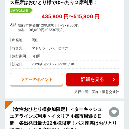
ス座席はおひとり様でゆったり２席利用！
旅行代金合計
435,800 円〜515,800 円
内訳
旅行本体価格: 299,800 円〜379,800円
燃油: 136,000円 (06/30現在)
出発地
岡山
行き先
マドリッド, バルセロナ
旅行期間
6日間
設定日
2026/09/23〜2027/03/08
詳細を見る
ツアーのポイント
旅行企画・実施：阪急交通社
【女性おひとり様参加限定】＜ターキッシュ
エアラインズ利用＞イタリア４都市周遊６日
間 各出発日最大22名様限定！バス座席はおひとり