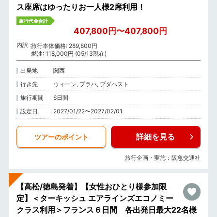
ス座席はゆったりお一人様2席利用！
旅行代金合計
407,800円〜407,800円
内訳
旅行本体価格: 289,800円
燃油: 118,000円 (05/13現在)
出発地
関西
行き先
ウィーン, プラハ, ブダペスト
旅行期間
6日間
設定日
2027/01/22〜2027/02/01
詳細を見る
ツアーのポイント
旅行企画・実施：阪急交通社
【高松/徳島発着】【女性おひとり様参加限
定】＜ターキッシュ エアラインズエコノミー
クラス利用＞フランス６日間 各出発日最大22名様