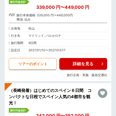
旅行代金合計
339,000 円〜449,000 円
内訳
旅行本体価格: 339,000 円〜449,000円
燃油: 込み
出発地
松山
行き先
マドリッド, バルセロナ
旅行期間
9日間
設定日
2027/01/10〜2027/03/17
詳細を見る
ツアーのポイント
旅行企画・実施：阪急交通社
（長崎発着）はじめてのスペイン６日間 コ
ンパクトな日程でスペイン人気の4都市を観
光！
旅行代金合計
342,000 円〜352,000 円