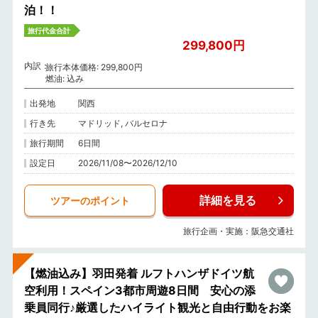
泊！！
旅行代金合計
299,800円
内訳
旅行本体価格: 299,800円
燃油: 込み
出発地
関西
行き先
マドリッド, バルセロナ
旅行期間
6日間
設定日
2026/11/08〜2026/12/10
詳細を見る
ツアーのポイント
旅行企画・実施：阪急交通社
【燃油込み】羽田発着 ルフトハンザドイツ航
空利用！スペイン3都市周遊8日間 安心の添
乗員同行♪厳選したハイライト観光と自由行動をお楽