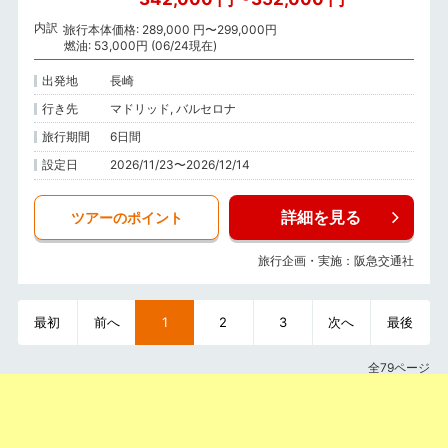
内訳
旅行本体価格: 289,000 円〜299,000円
燃油: 53,000円 (06/24現在)
出発地
長崎
行き先
マドリッド, バルセロナ
旅行期間
6日間
設定日
2026/11/23〜2026/12/14
詳細を見る
ツアーのポイント
旅行企画・実施：阪急交通社
最初
前へ
1
2
3
次へ
最後
全79ページ