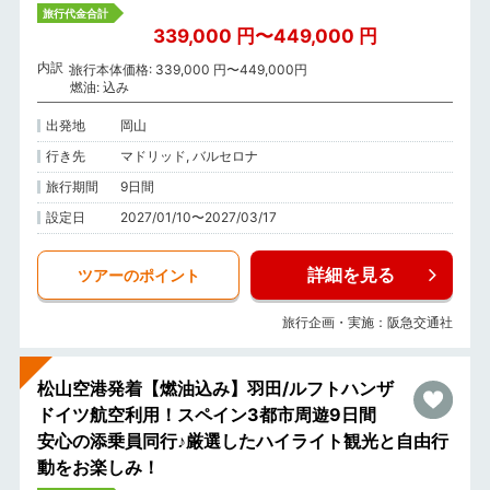
旅行代金合計
339,000 円〜449,000 円
内訳
旅行本体価格: 339,000 円〜449,000円
燃油: 込み
出発地
岡山
行き先
マドリッド, バルセロナ
旅行期間
9日間
設定日
2027/01/10〜2027/03/17
詳細を見る
ツアーのポイント
旅行企画・実施：阪急交通社
松山空港発着【燃油込み】羽田/ルフトハンザ
ドイツ航空利用！スペイン3都市周遊9日間
安心の添乗員同行♪厳選したハイライト観光と自由行
動をお楽しみ！