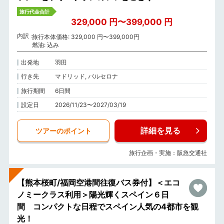
旅行代金合計
329,000 円〜399,000 円
内訳
旅行本体価格: 329,000 円〜399,000円
燃油: 込み
出発地
羽田
行き先
マドリッド, バルセロナ
旅行期間
6日間
設定日
2026/11/23〜2027/03/19
詳細を見る
ツアーのポイント
旅行企画・実施：阪急交通社
【熊本桜町/福岡空港間往復バス券付】＜エコ
ノミークラス利用＞陽光輝くスペイン６日
間 コンパクトな日程でスペイン人気の4都市を観
光！