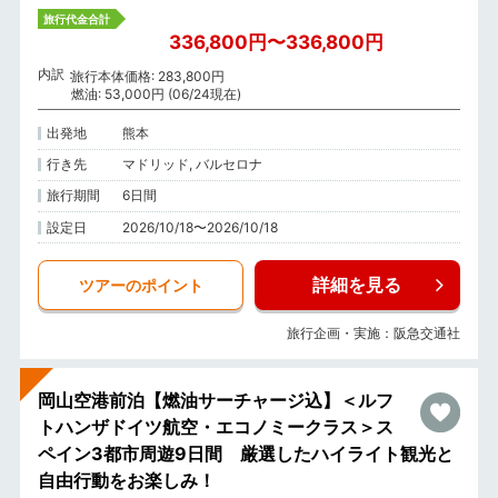
旅行代金合計
336,800円〜336,800円
内訳
旅行本体価格: 283,800円
燃油: 53,000円 (06/24現在)
出発地
熊本
行き先
マドリッド, バルセロナ
旅行期間
6日間
設定日
2026/10/18〜2026/10/18
詳細を見る
ツアーのポイント
旅行企画・実施：阪急交通社
岡山空港前泊【燃油サーチャージ込】＜ルフ
トハンザドイツ航空・エコノミークラス＞ス
ペイン3都市周遊9日間 厳選したハイライト観光と
自由行動をお楽しみ！