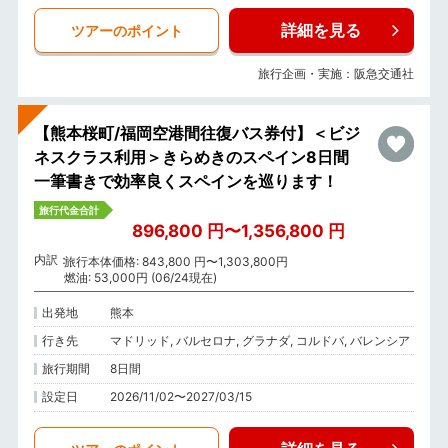
詳細を見る
ツアーのポイント
旅行企画・実施：阪急交通社
【熊本桜町/福岡空港間往復バス券付】＜ビジ
ネスクラス利用＞きらめきのスペイン8日間
一筆書きで効率良くスペインを巡ります！
旅行代金合計
896,800 円〜1,356,800 円
内訳
旅行本体価格: 843,800 円〜1,303,800円
燃油: 53,000円 (06/24現在)
出発地
熊本
行き先
マドリッド, バルセロナ, グラナダ, コルドバ, バレンシア
旅行期間
8日間
設定日
2026/11/02〜2027/03/15