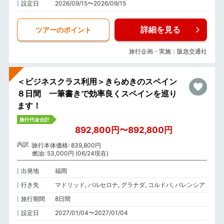
設定日
2026/09/15〜2026/09/15
詳細を見る
ツアーのポイント
旅行企画・実施：阪急交通社
＜ビジネスクラス利用＞きらめきのスペイン
８日間 一筆書きで効率良くスペインを巡り
ます！
旅行代金合計
892,800円〜892,800円
内訳
旅行本体価格: 839,800円
燃油: 53,000円 (06/24現在)
出発地
福岡
行き先
マドリッド, バルセロナ, グラナダ, コルドバ, バレンシア
旅行期間
8日間
設定日
2027/01/04〜2027/01/04