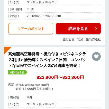
行き先
マドリッド, バルセロナ
旅行期間
6日間
設定日
2026/10/18〜2026/10/18
詳細を見る
ツアーのポイント
旅行企画・実施：阪急交通社
高知龍馬空港発着・後泊付き＜ビジネスクラ
ス利用＞陽光輝くスペイン７日間 コンパク
トな日程でスペイン人気の4都市を観光！
旅行代金合計
822,800円〜822,800円
内訳
旅行本体価格: 769,800円
燃油: 53,000円 (06/24現在)
出発地
高知
行き先
マドリッド, バルセロナ