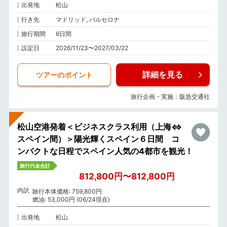
出発地
松山
行き先
マドリッド, バルセロナ
旅行期間
6日間
設定日
2026/11/23〜2027/03/22
詳細を見る
ツアーのポイント
旅行企画・実施：阪急交通社
松山空港発着＜ビジネスクラス利用（上海⇔
スペイン間）＞陽光輝くスペイン６日間 コ
ンパクトな日程でスペイン人気の4都市を観光！
旅行代金合計
812,800円〜812,800円
内訳
旅行本体価格: 759,800円
燃油: 53,000円 (06/24現在)
出発地
松山