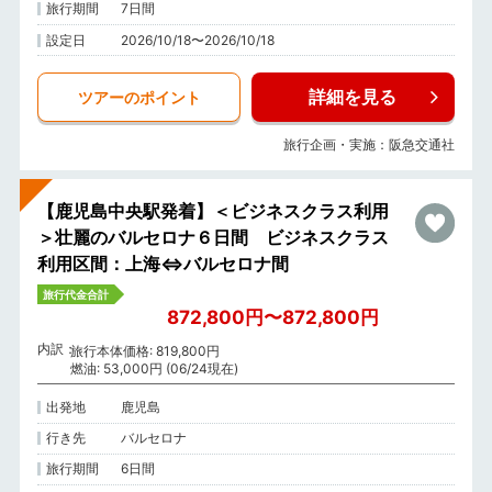
旅行期間
7日間
設定日
2026/10/18〜2026/10/18
詳細を見る
ツアーのポイント
旅行企画・実施：阪急交通社
【鹿児島中央駅発着】＜ビジネスクラス利用
＞壮麗のバルセロナ６日間 ビジネスクラス
利用区間：上海⇔バルセロナ間
旅行代金合計
872,800円〜872,800円
内訳
旅行本体価格: 819,800円
燃油: 53,000円 (06/24現在)
出発地
鹿児島
行き先
バルセロナ
旅行期間
6日間