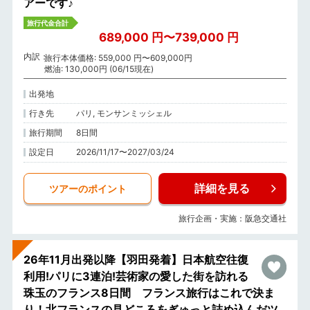
アーです♪
旅行代金合計
689,000 円〜739,000 円
内訳
旅行本体価格: 559,000 円〜609,000円
燃油: 130,000円 (06/15現在)
出発地
行き先
パリ, モンサンミッシェル
旅行期間
8日間
設定日
2026/11/17〜2027/03/24
詳細を見る
ツアーのポイント
旅行企画・実施：阪急交通社
26年11月出発以降【羽田発着】日本航空往復
利用!パリに3連泊!芸術家の愛した街を訪れる
珠玉のフランス8日間 フランス旅行はこれで決ま
り！北フランスの見どころをぎゅっと詰め込んだツ