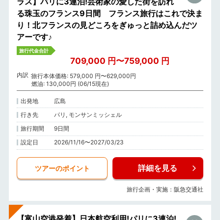
ラス】パリに3連泊!芸術家の愛した街を訪れ
る珠玉のフランス9日間 フランス旅行はこれで決ま
り！北フランスの見どころをぎゅっと詰め込んだツ
アーです♪
旅行代金合計
709,000 円〜759,000 円
内訳
旅行本体価格: 579,000 円〜629,000円
燃油: 130,000円 (06/15現在)
出発地
広島
行き先
パリ, モンサンミッシェル
旅行期間
9日間
設定日
2026/11/16〜2027/03/23
詳細を見る
ツアーのポイント
旅行企画・実施：阪急交通社
【富山空港発着】日本航空利用!パリに3連泊!