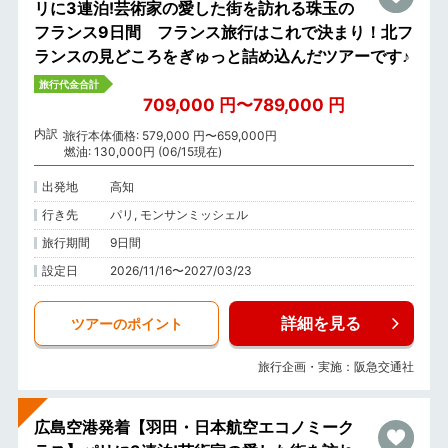
リに3連泊!芸術家の愛した街を訪れる珠玉の
フランス9日間 フランス旅行はこれで決まり！北フ
ランスの見どころをぎゅっと詰め込んだツアーです♪
旅行代金合計
709,000 円〜789,000 円
内訳
旅行本体価格: 579,000 円〜659,000円
燃油: 130,000円 (06/15現在)
出発地
高知
行き先
パリ, モンサンミッシェル
旅行期間
9日間
設定日
2026/11/16〜2027/03/23
詳細を見る
ツアーのポイント
旅行企画・実施：阪急交通社
広島空港発着【羽田・日本航空エコノミーク