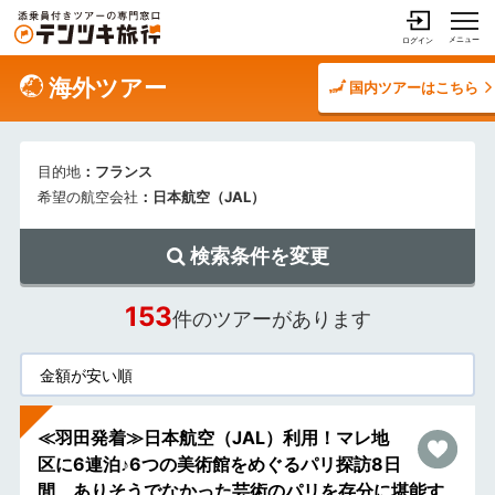
メニュー
ログイン
海外ツアー
国内ツアーはこちら
目的地
：フランス
希望の航空会社
：日本航空（JAL）
検索条件を変更
153
件のツアーがあります
≪羽田発着≫日本航空（JAL）利用！マレ地
区に6連泊♪6つの美術館をめぐるパリ探訪8日
間 ありそうでなかった芸術のパリを存分に堪能す