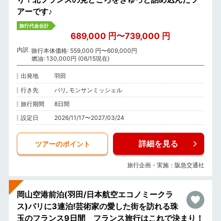
アーです♪
旅行代金合計
689,000 円〜739,000 円
内訳
旅行本体価格: 559,000 円〜609,000円
燃油: 130,000円 (06/15現在)
出発地
羽田
行き先
パリ, モンサンミッシェル
旅行期間
8日間
設定日
2026/11/17〜2027/03/24
詳細を見る
ツアーのポイント
旅行企画・実施：阪急交通社
岡山空港前泊(羽田/日本航空エコノミークラ
ス)パリに3連泊!芸術家の愛した街を訪れる珠
玉のフランス9日間 フランス旅行はこれで決まり！