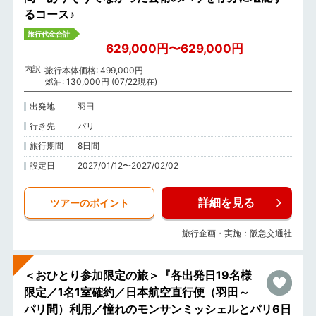
るコース♪
旅行代金合計
629,000円〜629,000円
内訳
旅行本体価格: 499,000円
燃油: 130,000円 (07/22現在)
出発地
羽田
行き先
パリ
旅行期間
8日間
設定日
2027/01/12〜2027/02/02
詳細を見る
ツアーのポイント
旅行企画・実施：阪急交通社
＜おひとり参加限定の旅＞『各出発日19名様
限定／1名1室確約／日本航空直行便（羽田～
パリ間）利用／憧れのモンサンミッシェルとパリ6日