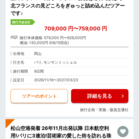
北フランスの見どころをぎゅっと詰め込んだツアー
です♪
旅行代金合計
709,000 円〜759,000 円
内訳
旅行本体価格: 579,000 円〜629,000円
燃油: 130,000円 (06/15現在)
出発地
岡山
行き先
パリ, モンサンミッシェル
旅行期間
9日間
設定日
2026/11/16〜2027/03/23
詳細を見る
ツアーのポイント
旅行企画・実施：阪急交通社
松山空港発着 26年11月出発以降 日本航空利
用!パリに3連泊!芸術家の愛した街を訪れる珠