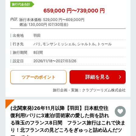
旅行代金合計
659,000 円〜739,000 円
内訳
旅行本体価格: 529,000 円〜609,000円
燃油: 130,000円 (07/30現在)
出発地
羽田
行き先
パリ, モンサンミッシェル, シャルトル, トゥール
旅行期間
8日間
設定日
2026/11/18〜2027/03/26
詳細を見る
ツアーのポイント
旅行企画・実施：クラブツーリズム株式会社
(北関東発)26年11月以降【羽田】日本航空往
復利用!パリに3連泊!芸術家の愛した街を訪れ
る珠玉のフランス8日間 フランス旅行はこれで決ま
り！北フランスの見どころをぎゅっと詰め込んだツ