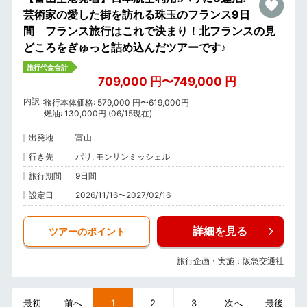
芸術家の愛した街を訪れる珠玉のフランス9日
間 フランス旅行はこれで決まり！北フランスの見
どころをぎゅっと詰め込んだツアーです♪
旅行代金合計
709,000 円〜749,000 円
内訳
旅行本体価格: 579,000 円〜619,000円
燃油: 130,000円 (06/15現在)
出発地
富山
行き先
パリ, モンサンミッシェル
旅行期間
9日間
設定日
2026/11/16〜2027/02/16
詳細を見る
ツアーのポイント
旅行企画・実施：阪急交通社
最初
前へ
1
2
3
次へ
最後