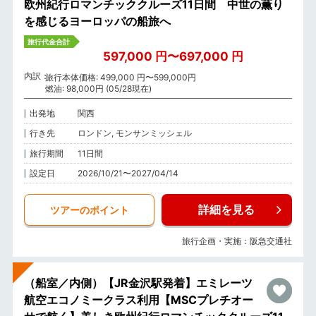
欧州紀行ロマンチッククルーズ11日間 中世の薫り
を感じるヨーロッパの船旅へ
旅行代金合計
597,000 円〜697,000 円
内訳
旅行本体価格: 499,000 円〜599,000円
燃油: 98,000円 (05/28現在)
出発地
関西
行き先
ロンドン, モンサンミッシェル
旅行期間
11日間
設定日
2026/10/21〜2027/04/14
詳細を見る
ツアーのポイント
旅行企画・実施：阪急交通社
（船室／内側）【JR金沢駅発着】エミレーツ
航空エコノミークラス利用【MSCプレチオー