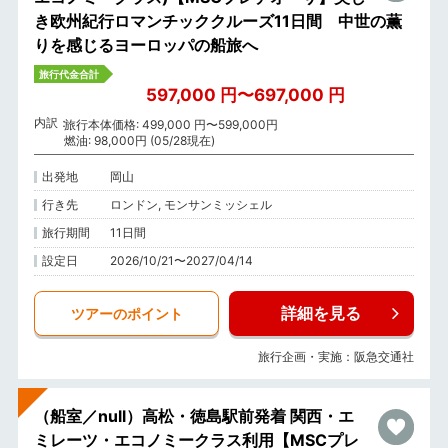
き欧州紀行ロマンチッククルーズ11日間 中世の薫
りを感じるヨーロッパの船旅へ
旅行代金合計
597,000 円〜697,000 円
内訳
旅行本体価格: 499,000 円〜599,000円
燃油: 98,000円 (05/28現在)
出発地
岡山
行き先
ロンドン, モンサンミッシェル
旅行期間
11日間
設定日
2026/10/21〜2027/04/14
詳細を見る
ツアーのポイント
旅行企画・実施：阪急交通社
（船室／null）高松・徳島駅前発着 関西・エ
ミレーツ・エコノミークラス利用【MSCプレ