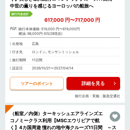
中世の薫りを感じるヨーロッパの船旅へ
旅行代金合計
617,000 円〜717,000 円
内訳
旅行本体価格: 519,000 円〜619,000円
燃油: 98,000円 (05/28現在)
出発地
広島
行き先
ロンドン, モンサンミッシェル
旅行期間
11日間
設定日
2026/10/21〜2027/04/14
詳細を見る
ツアーのポイント
旅行企画・実施：阪急交通社
（船室／内側）ターキッシュエアラインズエ
コノミークラス利用【MSCエウリビアで航
く】4カ国周遊 憧れの地中海クルーズ11日間 ～ス