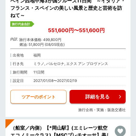
ペイン西地中海3か国クルーズ11日間 ～イタリア・
フランス・スペインの美しい風景と歴史と芸術を訪
ねて～
旅行代金合計
551,600円〜551,600円
内訳
旅行本体価格: 499,800円
燃油: 51,800円 (08/05現在)
出発地
福岡
行き先
ミラノ, バルセロナ, エクス アン プロヴァンス
旅行期間
11日間
設定日
2027/01/08〜2027/02/19
詳細を見る
ツアーのポイント
旅行企画・実施：阪急交通社
（船室／内側）【*岡山駅】(エミレーツ航空
エコノミークラス)【MSCプレチオーサ】美し