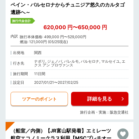
ペイン・バルセロナからチュニジア悠久のカルタゴ
遺跡へ～
旅行代金合計
620,000 円〜650,000 円
内訳
旅行本体価格: 499,000 円〜529,000円
燃油: 121,000円 (05/25現在)
出発地
関西
ナポリ, ジェノバ, パレルモ, バルセロナ, マルセイユ, エ
行き先
クス アン プロヴァンス
旅行期間
11日間
設定日
2027/01/21〜2027/02/25
詳細を見る
ツアーのポイント
旅行企画・実施：阪急交通社
（船室／内側）【JR富山駅発着】エミレーツ
航空エコノミークラス利用【MSCプレチオー