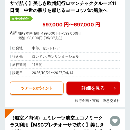
サで航く】美しき欧州紀行ロマンチッククルーズ11
日間 中世の薫りを感じるヨーロッパの船旅へ
旅行代金合計
597,000 円〜697,000 円
内訳
旅行本体価格: 499,000 円〜599,000円
燃油: 98,000円 (05/28現在)
出発地
中部、セントレア
行き先
ロンドン, モンサンミッシェル
旅行期間
11日間
設定日
2026/10/21〜2027/04/14
詳細を見る
ツアーのポイント
旅行企画・実施：阪急交通社
（船室／内側）エミレーツ航空エコノミーク
ラス利用【MSCプレチオーサで航く】美しき