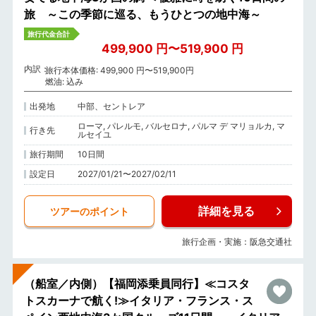
旅 ～この季節に巡る、もうひとつの地中海～
旅行代金合計
499,900 円〜519,900 円
内訳
旅行本体価格: 499,900 円〜519,900円
燃油: 込み
出発地
中部、セントレア
ローマ, パレルモ, バルセロナ, パルマ デ マリョルカ, マ
行き先
ルセイユ
旅行期間
10日間
設定日
2027/01/21〜2027/02/11
詳細を見る
ツアーのポイント
旅行企画・実施：阪急交通社
（船室／内側）【福岡添乗員同行】≪コスタ
トスカーナで航く!≫イタリア・フランス・ス