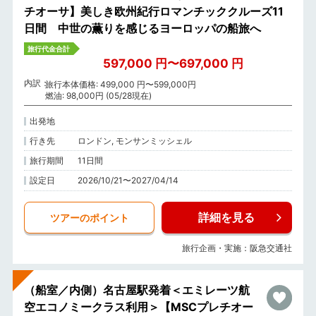
チオーサ】美しき欧州紀行ロマンチッククルーズ11
日間 中世の薫りを感じるヨーロッパの船旅へ
旅行代金合計
597,000 円〜697,000 円
内訳
旅行本体価格: 499,000 円〜599,000円
燃油: 98,000円 (05/28現在)
出発地
行き先
ロンドン, モンサンミッシェル
旅行期間
11日間
設定日
2026/10/21〜2027/04/14
詳細を見る
ツアーのポイント
旅行企画・実施：阪急交通社
（船室／内側）名古屋駅発着＜エミレーツ航
空エコノミークラス利用＞【MSCプレチオー