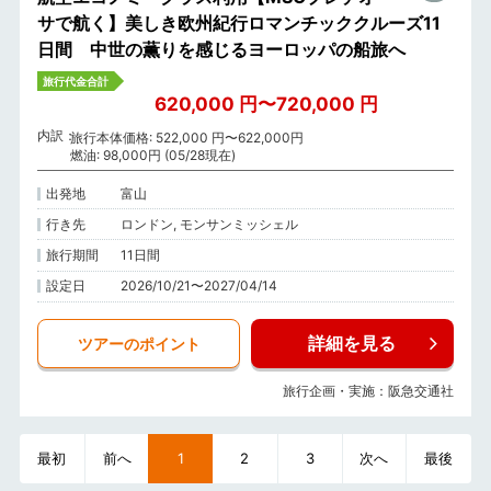
サで航く】美しき欧州紀行ロマンチッククルーズ11
日間 中世の薫りを感じるヨーロッパの船旅へ
旅行代金合計
620,000 円〜720,000 円
内訳
旅行本体価格: 522,000 円〜622,000円
燃油: 98,000円 (05/28現在)
出発地
富山
行き先
ロンドン, モンサンミッシェル
旅行期間
11日間
設定日
2026/10/21〜2027/04/14
詳細を見る
ツアーのポイント
旅行企画・実施：阪急交通社
最初
前へ
1
2
3
次へ
最後