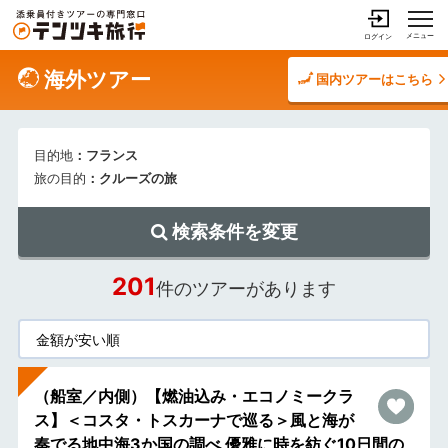
メニュー
ログイン
海外ツアー
国内ツアーはこちら
目的地
：フランス
旅の目的
：クルーズの旅
検索条件を変更
201
件のツアーがあります
（船室／内側）【燃油込み・エコノミークラ
ス】＜コスタ・トスカーナで巡る＞風と海が
奏でる地中海3か国の調べ 優雅に時を紡ぐ10日間の