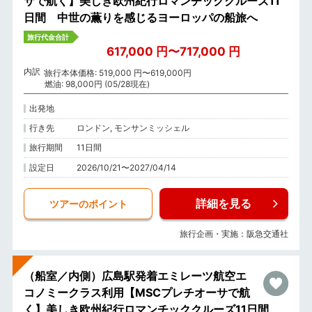
サで航く】美しき欧州紀行ロマンチッククルーズ11
日間 中世の薫りを感じるヨーロッパの船旅へ
旅行代金合計
617,000 円〜717,000 円
内訳
旅行本体価格: 519,000 円〜619,000円
燃油: 98,000円 (05/28現在)
出発地
行き先
ロンドン, モンサンミッシェル
旅行期間
11日間
設定日
2026/10/21〜2027/04/14
詳細を見る
ツアーのポイント
旅行企画・実施：阪急交通社
（船室／内側）広島駅発着エミレーツ航空エ
コノミークラス利用【MSCプレチオーサで航
く】美しき欧州紀行ロマンチッククルーズ11日間