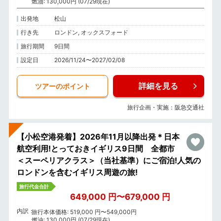
燃油: 130,000円 (07/29現在)
出発地
松山
行き先
ロンドン, オックスフォード
旅行期間
9日間
設定日
2026/11/24〜2027/02/08
詳細を見る
ツアーのポイント
旅行企画・実施：阪急交通社
【小松空港発着】2026年11月以降出発＊日本
航空利用!とっておきイギリス9日間 全都市
＜スーペリアクラス＞（当社基準）にご宿泊!人気の
ロンドンを含むイギリス周遊の旅!
旅行代金合計
649,000 円〜679,000 円
内訳
旅行本体価格: 519,000 円〜549,000円
燃油: 130,000円 (07/29現在)