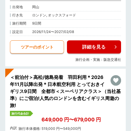
出発地
岡山
行き先
ロンドン, オックスフォード
旅行期間
9日間
設定日
2026/11/24〜2027/02/08
詳細を見る
ツアーのポイント
旅行企画・実施：阪急交通社
＜前泊付＞高松/徳島発着 羽田利用＊2026
年11月以降出発＊日本航空利用 とっておきイ
ギリス9日間 全都市＜スーペリアクラス＞（当社基
準）にご宿泊!人気のロンドンを含むイギリス周遊の
旅!
旅行代金合計
649,000 円〜679,000 円
内訳
旅行本体価格: 519,000 円〜549,000円