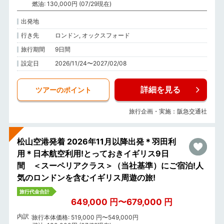
燃油: 130,000円 (07/29現在)
出発地
行き先
ロンドン, オックスフォード
旅行期間
9日間
設定日
2026/11/24〜2027/02/08
詳細を見る
ツアーのポイント
旅行企画・実施：阪急交通社
松山空港発着 2026年11月以降出発＊羽田利
用＊日本航空利用!とっておきイギリス9日
間 ＜スーペリアクラス＞（当社基準）にご宿泊!人
気のロンドンを含むイギリス周遊の旅!
旅行代金合計
649,000 円〜679,000 円
内訳
旅行本体価格: 519,000 円〜549,000円