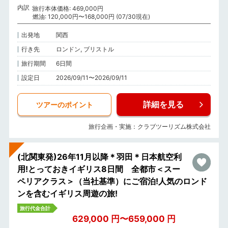
内訳
旅行本体価格: 469,000円
燃油: 120,000円〜168,000円 (07/30現在)
出発地
関西
行き先
ロンドン, ブリストル
旅行期間
6日間
設定日
2026/09/11〜2026/09/11
詳細を見る
ツアーのポイント
旅行企画・実施：クラブツーリズム株式会社
(北関東発)26年11月以降＊羽田＊日本航空利
用!とっておきイギリス8日間 全都市＜スー
ペリアクラス＞（当社基準）にご宿泊!人気のロンド
ンを含むイギリス周遊の旅!
旅行代金合計
629,000 円〜659,000 円