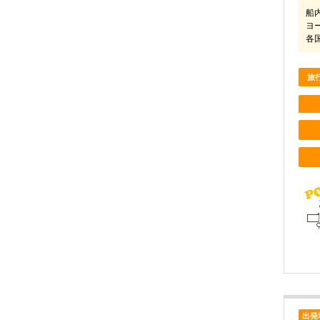
船
ヨ
各
旅
出発