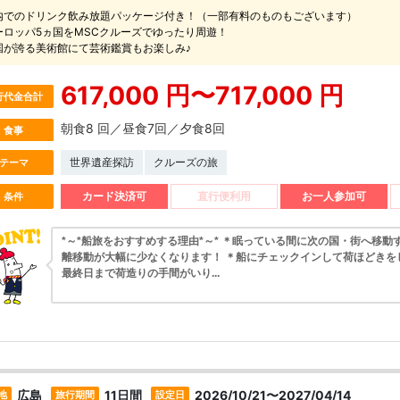
内でのドリンク飲み放題パッケージ付き！（一部有料のものもございます）
ーロッパ5ヵ国をMSCクルーズでゆったり周遊！
国が誇る美術館にて芸術鑑賞もお楽しみ♪
617,000 円〜717,000 円
行代金合計
朝食8 回／昼食7回／夕食8回
食事
世界遺産探訪
クルーズの旅
テーマ
カード決済可
直行便利用
お一人参加可
条件
*～*船旅をおすすめする理由*～* ＊眠っている間に次の国・街へ移動
離移動が大幅に少なくなります！ ＊船にチェックインして荷ほどきを
最終日まで荷造りの手間がいり...
広島
11日間
2026/10/21〜2027/04/14
地
旅行期間
設定日