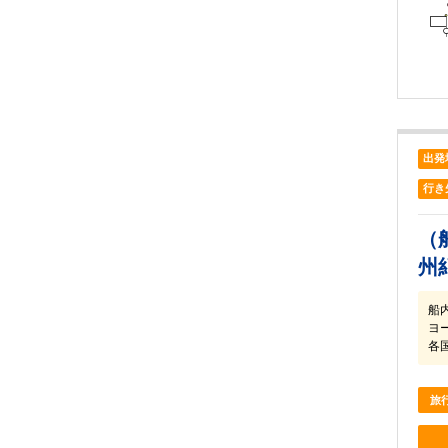
出発
行き
（
州
船
ヨ
各
旅