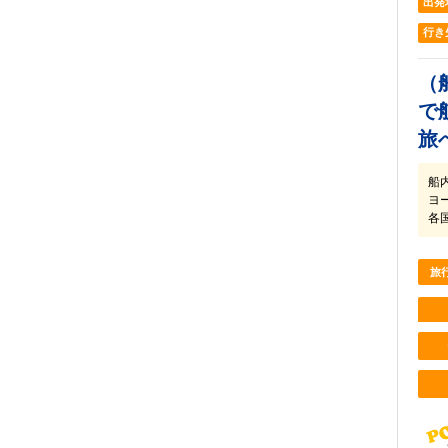
出発
行き
（
で
旅
船
ヨ
各
旅