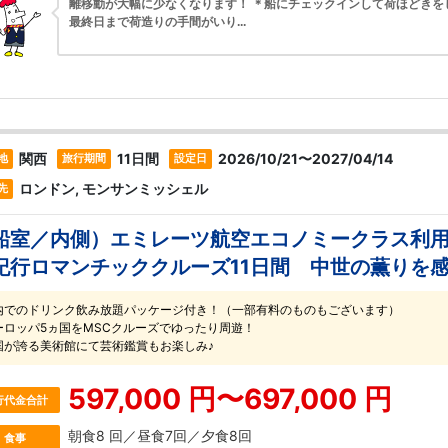
離移動が大幅に少なくなります！ ＊船にチェックインして荷ほどきを
最終日まで荷造りの手間がいり...
関西
11日間
2026/10/21〜2027/04/14
地
旅行期間
設定日
ロンドン, モンサンミッシェル
先
船室／内側）エミレーツ航空エコノミークラス利用
紀行ロマンチッククルーズ11日間 中世の薫りを
内でのドリンク飲み放題パッケージ付き！（一部有料のものもございます）
ーロッパ5ヵ国をMSCクルーズでゆったり周遊！
国が誇る美術館にて芸術鑑賞もお楽しみ♪
597,000 円〜697,000 円
行代金合計
朝食8 回／昼食7回／夕食8回
食事