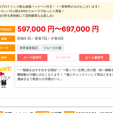
内でのドリンク飲み放題パッケージ付き！（一部有料のものもございます）
ーロッパ5ヵ国をMSCクルーズでゆったり周遊！
国が誇る美術館にて芸術鑑賞もお楽しみ♪
597,000 円〜697,000 円
行代金合計
朝食8 回／昼食7回／夕食8回
食事
世界遺産探訪
クルーズの旅
テーマ
カード決済可
直行便利用
お一人参加可
条件
*～*船旅をおすすめする理由*～* ＊眠っている間に次の国・街へ移動
離移動が大幅に少なくなります！ ＊船にチェックインして荷ほどきを
最終日まで荷造りの手間がいり...