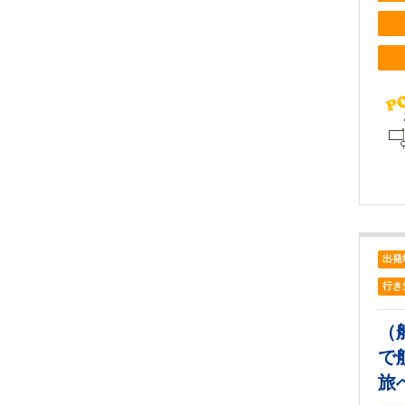
出発
行き
（
で
旅