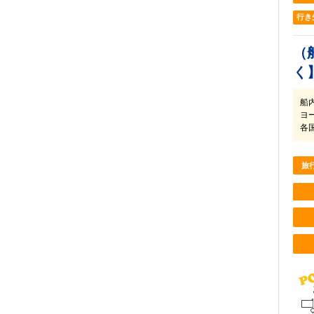
行き
（
く
船
ヨ
各
旅