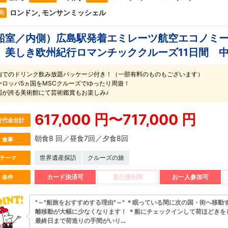
ロンドン, モンサンミッシェル
先
船室／内側）広島駅発着エミレーツ航空エコノミー
】美しき欧州紀行ロマンチッククルーズ11日間 
内でのドリンク飲み放題パッケージ付き！（一部有料のものもございます）
ーロッパ5ヵ国をMSCクルーズでゆったり周遊！
国が誇る美術館にて芸術鑑賞もお楽しみ♪
617,000 円〜717,000 円
行代金合計
朝食8 回／昼食7回／夕食8回
食事
世界遺産探訪
クルーズの旅
テーマ
カード決済可
直行便利用
お一人参加可
条件
*～*船旅をおすすめする理由*～* ＊眠っている間に次の国・街へ移動
離移動が大幅に少なくなります！ ＊船にチェックインして荷ほどきを
最終日まで荷造りの手間がいり...