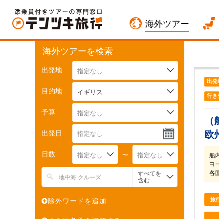
海外ツアー
海外ツアーを検索
出発地
指定なし
出発
目的地
イギリス
行き
予算
指定なし
（
出発日
欧
日数
指定なし
〜
指定なし
船
ヨ
各
すべてを
含む
旅
除外ワードを追加