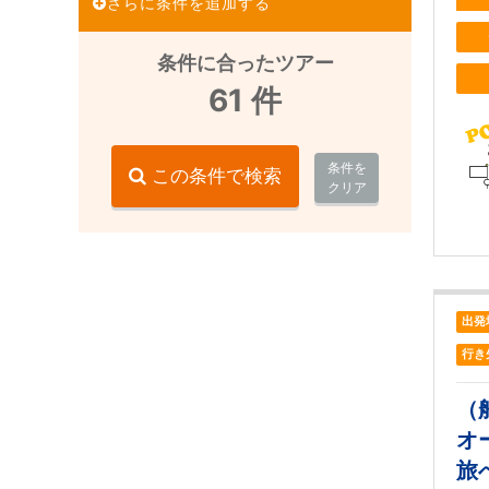
さらに条件を追加する
条件に合ったツアー
61
件
条件を
この条件で検索
クリア
出発
行き
（
オ
旅