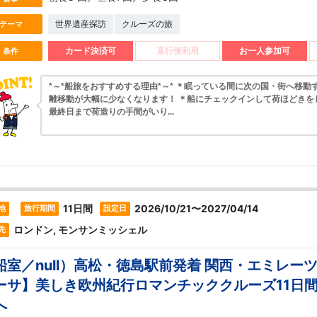
世界遺産探訪
クルーズの旅
テーマ
カード決済可
直行便利用
お一人参加可
条件
*～*船旅をおすすめする理由*～* ＊眠っている間に次の国・街へ移動
離移動が大幅に少なくなります！ ＊船にチェックインして荷ほどきを
最終日まで荷造りの手間がいり...
11日間
2026/10/21〜2027/04/14
地
旅行期間
設定日
ロンドン, モンサンミッシェル
先
船室／null）高松・徳島駅前発着 関西・エミレー
ーサ】美しき欧州紀行ロマンチッククルーズ11日
へ