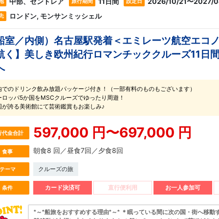
中部、セントレア
11日間
2026/10/21〜2027/0
地
旅行期間
設定日
ロンドン, モンサンミッシェル
先
船室／内側）名古屋駅発着＜エミレーツ航空エコノ
航く】美しき欧州紀行ロマンチッククルーズ11日
へ
内でのドリンク飲み放題パッケージ付き！（一部有料のものもございます）
ーロッパ5か国をMSCクルーズでゆったり周遊！
国が誇る美術館にて芸術鑑賞もお楽しみ♪
597,000 円〜697,000 円
行代金合計
朝食8 回／昼食7回／夕食8回
食事
クルーズの旅
テーマ
カード決済可
直行便利用
お一人参加可
条件
*～*船旅をおすすめする理由*～* ＊眠っている間に次の国・街へ移動