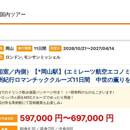
国内ツアー
岡山
11日間
2026/10/21〜2027/04/14
地
旅行期間
設定日
ロンドン, モンサンミッシェル
先
船室／内側）【*岡山駅】(エミレーツ航空エコノミ
州紀行ロマンチッククルーズ11日間 中世の薫り
内でのドリンク飲み放題パッケージ付き！（一部有料のものもございます）
ーロッパ5ヵ国をMSCクルーズでゆったり周遊！
国が誇る美術館にて芸術鑑賞もお楽しみ♪
597,000 円〜697,000 円
行代金合計
朝食8 回／昼食7回／夕食8回
食事