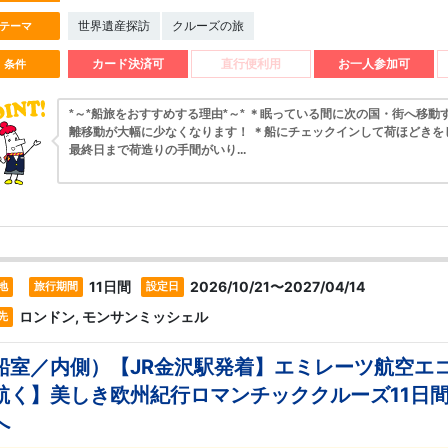
世界遺産探訪
クルーズの旅
テーマ
カード決済可
直行便利用
お一人参加可
条件
*～*船旅をおすすめする理由*～* ＊眠っている間に次の国・街へ移動
離移動が大幅に少なくなります！ ＊船にチェックインして荷ほどきを
最終日まで荷造りの手間がいり...
11日間
2026/10/21〜2027/04/14
地
旅行期間
設定日
ロンドン, モンサンミッシェル
先
船室／内側）【JR金沢駅発着】エミレーツ航空エ
航く】美しき欧州紀行ロマンチッククルーズ11日
へ