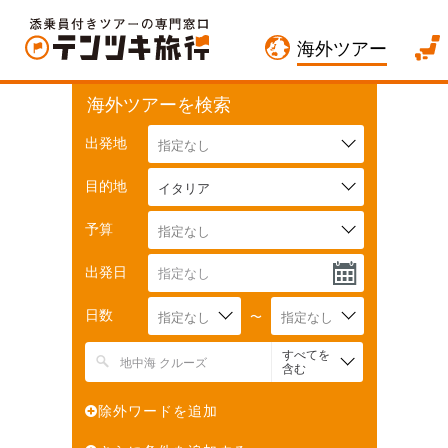
海外ツアー
海外ツアーを検索
出発地
指定なし
目的地
イタリア
予算
指定なし
出発日
日数
指定なし
〜
指定なし
すべてを
含む
除外ワードを追加