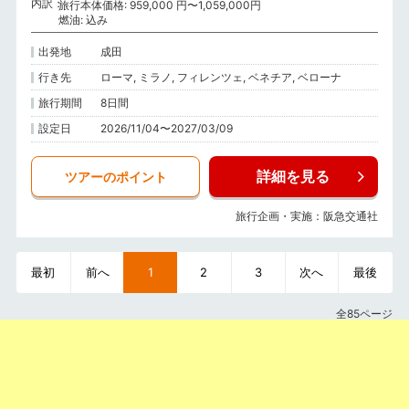
内訳
旅行本体価格: 959,000 円〜1,059,000円
燃油: 込み
出発地
成田
行き先
ローマ, ミラノ, フィレンツェ, ベネチア, ベローナ
旅行期間
8日間
設定日
2026/11/04〜2027/03/09
詳細を見る
ツアーのポイント
旅行企画・実施：阪急交通社
最初
前へ
1
2
3
次へ
最後
全85ページ