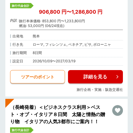
旅行代金合計
906,800 円〜1,286,800 円
内訳
旅行本体価格: 853,800 円〜1,233,800円
燃油: 53,000円 (06/24現在)
出発地
熊本
行き先
ローマ, フィレンツェ, ベネチア, ピサ, ボローニャ
旅行期間
8日間
設定日
2026/10/09〜2027/03/19
詳細を見る
ツアーのポイント
旅行企画・実施：阪急交通社
（長崎発着）＜ビジネスクラス利用＞ベス
ト・オブ・イタリア８日間 太陽と情熱の贈
り物 イタリアの人気3都市にご案内！！
旅行代金合計