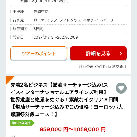
燃油: 139,000円 (07/03現在)
出発地
静岡空港
行き先
ローマ, ミラノ, フィレンツェ, ベネチア, ベローナ
旅行期間
8日間
設定日
2027/01/13〜2027/02/09
詳細を見る
ツアーのポイント
旅行企画・実施：阪急交通社
先着2名ビジネス【燃油サーチャージ込み!ス
イスインターナショナルエアラインズ利用】
世界遺産と絶景をめぐる！素敵なイタリア８日間
【燃油サーチャージ込みでこの価格！ヨーロッパ大
感謝祭対象コース！】
旅行代金合計
959,000 円〜1,059,000 円