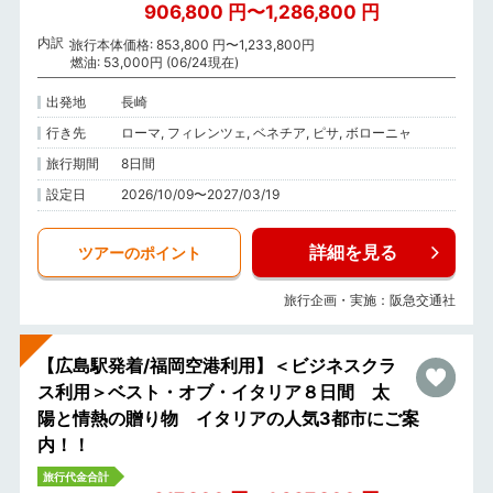
906,800 円〜1,286,800 円
内訳
旅行本体価格: 853,800 円〜1,233,800円
燃油: 53,000円 (06/24現在)
出発地
長崎
行き先
ローマ, フィレンツェ, ベネチア, ピサ, ボローニャ
旅行期間
8日間
設定日
2026/10/09〜2027/03/19
詳細を見る
ツアーのポイント
旅行企画・実施：阪急交通社
【広島駅発着/福岡空港利用】＜ビジネスクラ
ス利用＞ベスト・オブ・イタリア８日間 太
陽と情熱の贈り物 イタリアの人気3都市にご案
内！！
旅行代金合計