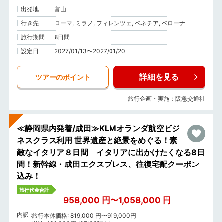
出発地
富山
行き先
ローマ, ミラノ, フィレンツェ, ベネチア, ベローナ
旅行期間
8日間
設定日
2027/01/13〜2027/01/20
詳細を見る
ツアーのポイント
旅行企画・実施：阪急交通社
≪静岡県内発着/成田≫KLMオランダ航空ビジ
ネスクラス利用 世界遺産と絶景をめぐる！素
敵なイタリア８日間 イタリアに出かけたくなる8日
間！新幹線・成田エクスプレス、往復宅配クーポン
込み！
旅行代金合計
958,000 円〜1,058,000 円
内訳
旅行本体価格: 819,000 円〜919,000円