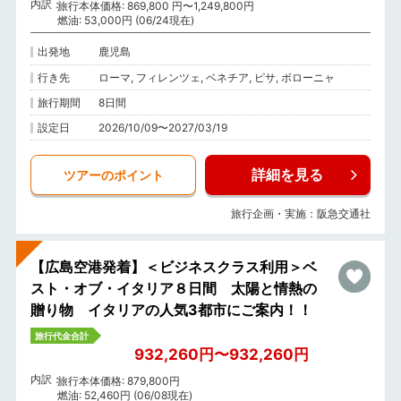
内訳
旅行本体価格: 869,800 円〜1,249,800円
燃油: 53,000円 (06/24現在)
出発地
鹿児島
行き先
ローマ, フィレンツェ, ベネチア, ピサ, ボローニャ
旅行期間
8日間
設定日
2026/10/09〜2027/03/19
詳細を見る
ツアーのポイント
旅行企画・実施：阪急交通社
【広島空港発着】＜ビジネスクラス利用＞ベ
スト・オブ・イタリア８日間 太陽と情熱の
贈り物 イタリアの人気3都市にご案内！！
旅行代金合計
932,260円〜932,260円
内訳
旅行本体価格: 879,800円
燃油: 52,460円 (06/08現在)