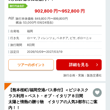
旅行代金合計
902,800 円〜952,800 円
内訳
旅行本体価格: 849,800 円〜899,800円
燃油: 53,000円 (06/24現在)
出発地
福岡
行き先
ローマ, フィレンツェ, ベネチア, ピサ, ボローニャ
旅行期間
8日間
設定日
2026/10/09〜2027/03/19
詳細を見る
ツアーのポイント
旅行企画・実施：阪急交通社
【熊本桜町/福岡空港バス券付】＜ビジネスク
ラス利用＞ベスト・オブ・イタリア８日間
太陽と情熱の贈り物 イタリアの人気3都市にご案
内！！