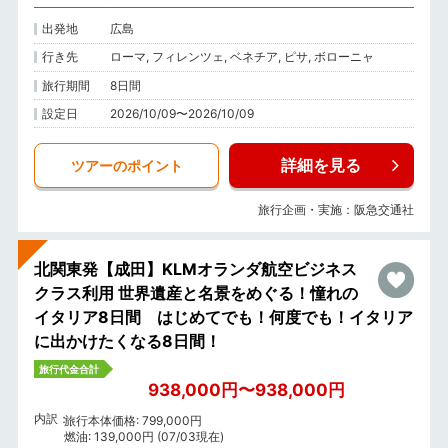
出発地
広島
行き先
ローマ, フィレンツェ, ベネチア, ピサ, ボローニャ
旅行期間
8日間
設定日
2026/10/09〜2026/10/09
詳細を見る
ツアーのポイント
旅行企画・実施：阪急交通社
北関東発【成田】KLMオランダ航空ビジネス
クラス利用 世界遺産と名景をめぐる！憧れの
イタリア8日間 はじめてでも！何度でも！イタリア
に出かけたくなる8日間！
旅行代金合計
938,000円〜938,000円
内訳
旅行本体価格: 799,000円
燃油: 139,000円 (07/03現在)