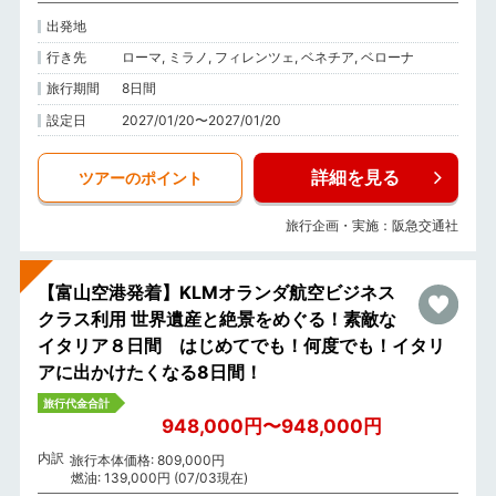
出発地
行き先
ローマ, ミラノ, フィレンツェ, ベネチア, ベローナ
旅行期間
8日間
設定日
2027/01/20〜2027/01/20
詳細を見る
ツアーのポイント
旅行企画・実施：阪急交通社
【富山空港発着】KLMオランダ航空ビジネス
クラス利用 世界遺産と絶景をめぐる！素敵な
イタリア８日間 はじめてでも！何度でも！イタリ
アに出かけたくなる8日間！
旅行代金合計
948,000円〜948,000円
内訳
旅行本体価格: 809,000円
燃油: 139,000円 (07/03現在)