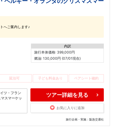
・ベルギー・オランダのクリスマスマー
トへご案内します♪
内訳
旅行本体価格: 399,000円
燃油: 130,000円 (07/01現在)
延泊可
子ども料金あり
ペアシート確約
------- ドイツ・フラン
ツアー詳細を見る
スマスマーケッ
お気に入りに追加
旅行企画・実施：阪急交通社