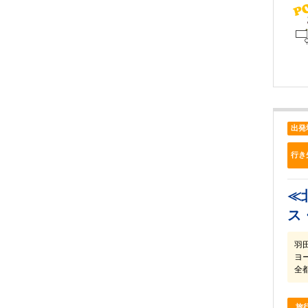
出発
行き
≪
ス
羽
ヨ
全
旅