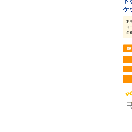
ト
ケ
羽
ヨ
全
旅