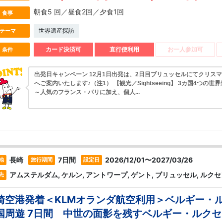
朝食5 回／昼食2回／夕食1回
食事
世界遺産探訪
テーマ
カード決済可
直行便利用
お一人参加可
条件
出発日キャンペーン 12月1日出発は、2日目ブリュッセルにてクリス
へご案内いたします♪（注1） 【観光／Sightseeing】 3カ国4つの世
～人気のフランス・パリに加え、個人...
長崎
7日間
2026/12/01〜2027/03/26
地
旅行期間
設定日
アムステルダム, ケルン, アントワープ, ゲント, ブリュッセル, ルク
先
崎空港発着＜KLMオランダ航空利用＞ベルギー・
国周遊 7日間 中世の面影を残すベルギー・ルク