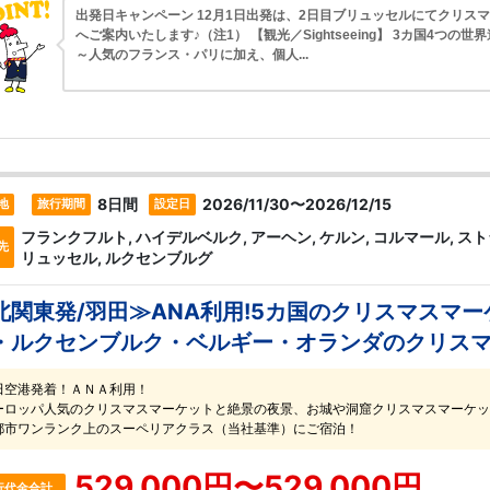
出発日キャンペーン 12月1日出発は、2日目ブリュッセルにてクリス
へご案内いたします♪（注1） 【観光／Sightseeing】 3カ国4つの世
～人気のフランス・パリに加え、個人...
8日間
2026/11/30〜2026/12/15
地
旅行期間
設定日
フランクフルト, ハイデルベルク, アーヘン, ケルン, コルマール, スト
先
リュッセル, ルクセンブルグ
北関東発/羽田≫ANA利用!5カ国のクリスマスマ
・ルクセンブルク・ベルギー・オランダのクリスマ
田空港発着！ＡＮＡ利用！
ーロッパ人気のクリスマスマーケットと絶景の夜景、お城や洞窟クリスマスマーケッ
都市ワンランク上のスーペリアクラス（当社基準）にご宿泊！
529,000円〜529,000円
行代金合計