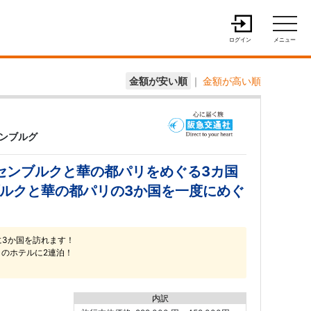
ログイン
メニュー
金額が安い順
｜
金額が高い順
センブルグ
センブルクと華の都パリをめぐる3カ国
ブルクと華の都パリの3か国を一度にめぐ
に3か国を訪れます！
）のホテルに2連泊！
内訳