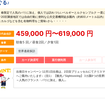
ぐる♪
・春限定で人気のパリに加え、個人では訪れづらいベルギーとルクセンブルク 一度
リ20区隣接地区では自由行動に便利な公共交通機関徒歩圏内（約800メートル以内
スカルゴなどを含む名物料理をご賞味♪さら・・・・・
459,000 円〜619,000 円
行代金合計
朝食5 回／昼食2回／夕食1回
食事
世界遺産探訪
テーマ
カード決済可
直行便利用
お一人参加可
条件
出発日キャンペーン 12月1日出発は、2日目ブリュッセルにてクリス
へご案内いたします♪（注1） 【観光／Sightseeing】 3カ国4つの世
～人気のフランス・パリに加え、個人...