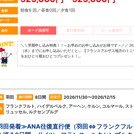
朝食6 回／昼食0回／夕食1回
食事
テーマ
カード決済可
直行便利用
お一人参加可
条件
＼＼早期申し込み特典！！～お早めのお申し込みがお得です～／／ 202
（水）までにお申し込みいただくと… 【フランスアルザス地方のミニ
をおひとり様おひとつプレゼント！...
羽田
8日間
2026/11/30〜2026/12/15
地
旅行期間
設定日
フランクフルト, ハイデルベルク, アーヘン, ケルン, コルマール, スト
先
リュッセル, ルクセンブルグ
羽田発着≫ANA往復直行便（羽田⇔フランクフル