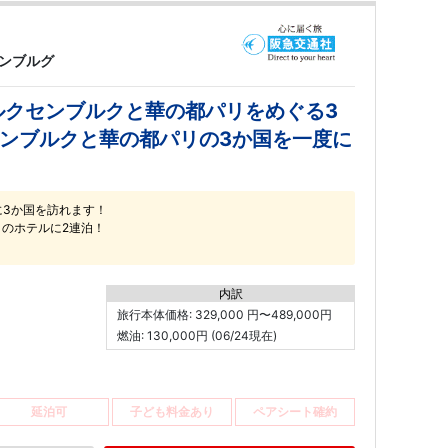
センブルグ
ルクセンブルクと華の都パリをめぐる3
センブルクと華の都パリの3か国を一度に
に3か国を訪れます！
）のホテルに2連泊！
内訳
旅行本体価格: 329,000 円〜489,000円
燃油: 130,000円 (06/24現在)
延泊可
子ども料金あり
ペアシート確約