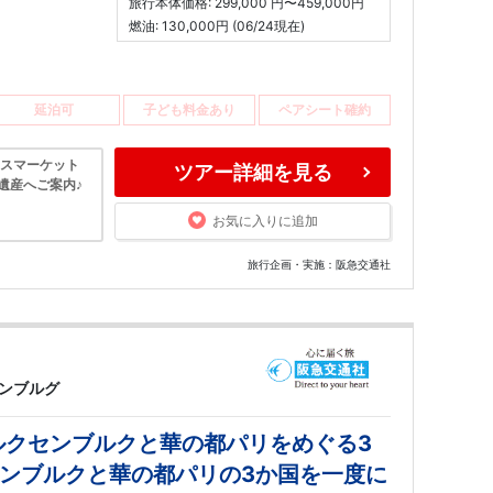
旅行本体価格: 299,000 円〜459,000円
燃油: 130,000円 (06/24現在)
延泊可
子ども料金あり
ペアシート確約
マスマーケット
ツアー詳細を見る
界遺産へご案内♪
お気に入りに追加
旅行企画・実施：阪急交通社
センブルグ
ルクセンブルクと華の都パリをめぐる3
センブルクと華の都パリの3か国を一度に