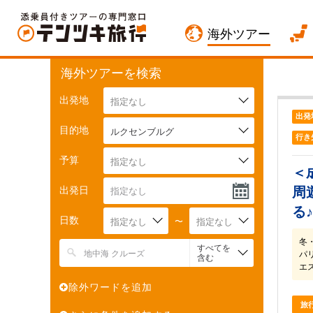
海外ツアー
海外ツアーを検索
出発地
指定なし
出発
目的地
ルクセンブルグ
行き
予算
指定なし
＜
出発日
周
る♪
日数
指定なし
〜
指定なし
冬
すべてを
パ
含む
エ
除外ワードを追加
旅