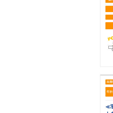
出発
行き
≪