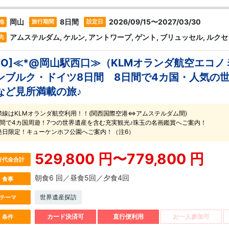
岡山
8日間
2026/09/15〜2027/03/30
地
旅行期間
設定日
アムステルダム, ケルン, アントワープ, ゲント, ブリュッセル, ルク
先
O/O]≪*@岡山駅西口≫（KLMオランダ航空エ
ンブルク・ドイツ8日間 8日間で4カ国・人気の世
など見所満載の旅♪
際線はKLMオランダ航空利用！！(関西国際空港⇔アムステルダム間)
日間で4カ国周遊！7つの世界遺産を含む充実観光♪珠玉の名画鑑賞へご案内！
発日限定！キューケンホフ公園へご案内！（注6）
529,800 円〜779,800 円
行代金合計
朝食6 回／昼食5回／夕食4回
食事
世界遺産探訪
テーマ
カード決済可
直行便利用
お一人参加可
条件