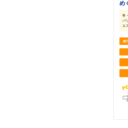
め
冬
パ
エ
旅