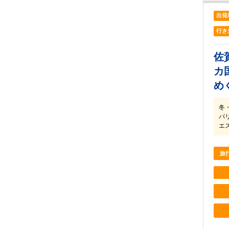
出発
行き
佐
カ
め
冬
パ
エ
旅