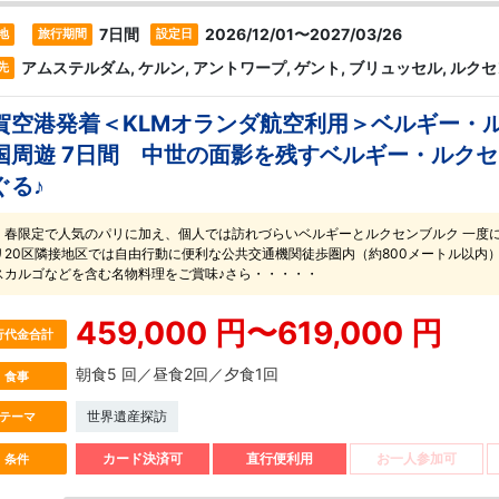
7日間
2026/12/01〜2027/03/26
地
旅行期間
設定日
アムステルダム, ケルン, アントワープ, ゲント, ブリュッセル, ルク
先
賀空港発着＜KLMオランダ航空利用＞ベルギー・
国周遊 7日間 中世の面影を残すベルギー・ルク
ぐる♪
・春限定で人気のパリに加え、個人では訪れづらいベルギーとルクセンブルク 一度
リ20区隣接地区では自由行動に便利な公共交通機関徒歩圏内（約800メートル以内
スカルゴなどを含む名物料理をご賞味♪さら・・・・・
459,000 円〜619,000 円
行代金合計
朝食5 回／昼食2回／夕食1回
食事
世界遺産探訪
テーマ
カード決済可
直行便利用
お一人参加可
条件