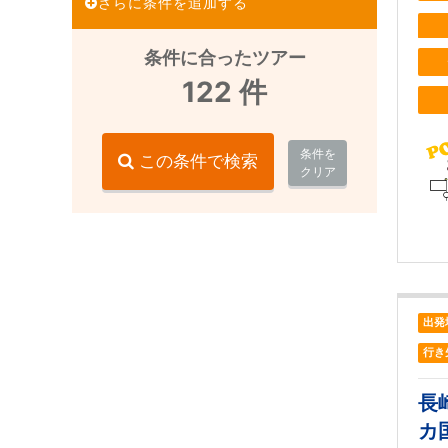
さらに条件を追加する
条件に合ったツアー
122
件
条件を
この条件で検索
クリア
出発
行き
長
カ