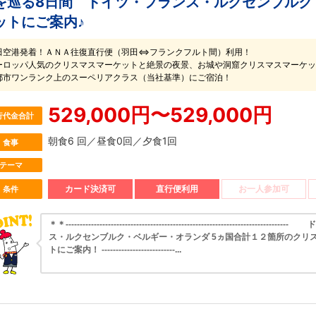
を巡る8日間 ドイツ・フランス・ルクセンブルク
ットにご案内♪
田空港発着！ＡＮＡ往復直行便（羽田⇔フランクフルト間）利用！
ーロッパ人気のクリスマスマーケットと絶景の夜景、お城や洞窟クリスマスマーケッ
都市ワンランク上のスーペリアクラス（当社基準）にご宿泊！
529,000円〜529,000円
行代金合計
朝食6 回／昼食0回／夕食1回
食事
テーマ
カード決済可
直行便利用
お一人参加可
条件
＊＊------------------------------------------------------------------------
ス・ルクセンブルク・ベルギー・オランダ 5ヵ国合計１２箇所のクリ
トにご案内！ --------------------------...