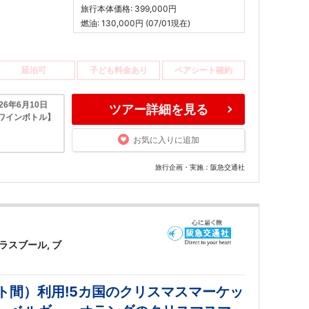
旅行本体価格: 399,000円
燃油: 130,000円 (07/01現在)
延泊可
子ども料金あり
ペアシート確約
6年6月10日
ツアー詳細を見る
ワインボトル】
お気に入りに追加
旅行企画・実施：阪急交通社
ラスブール, ブ
ト間）利用!5カ国のクリスマスマーケッ