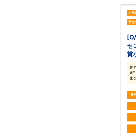
出発
行き
[
セ
賞
国
8
出
旅