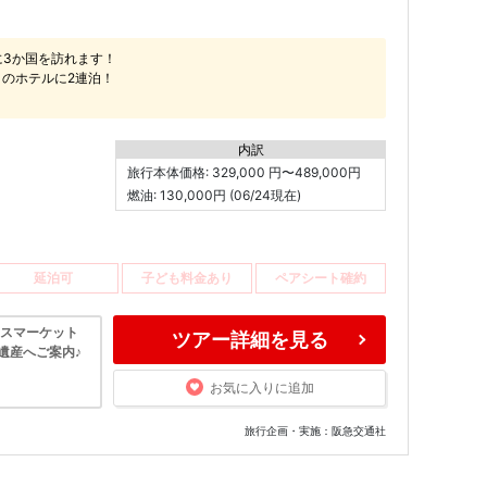
に3か国を訪れます！
）のホテルに2連泊！
内訳
旅行本体価格: 329,000 円〜489,000円
燃油: 130,000円 (06/24現在)
延泊可
子ども料金あり
ペアシート確約
マスマーケット
ツアー詳細を見る
界遺産へご案内♪
お気に入りに追加
旅行企画・実施：阪急交通社