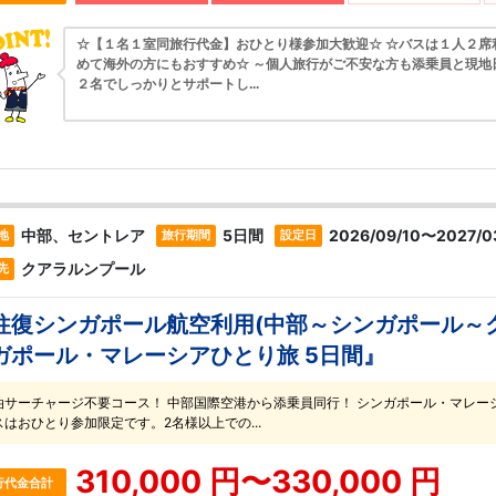
☆【１名１室同旅行代金】おひとり様参加大歓迎☆ ☆バスは１人２席
めて海外の方にもおすすめ☆ ～個人旅行がご不安な方も添乗員と現地
２名でしっかりとサポートし...
中部、セントレア
5日間
2026/09/10〜2027/03
地
旅行期間
設定日
クアラルンプール
先
往復シンガポール航空利用(中部～シンガポール～
ガポール・マレーシアひとり旅 5日間』
油サーチャージ不要コース！ 中部国際空港から添乗員同行！ シンガポール・マレーシア2ヶ国
スはおひとり参加限定です。2名様以上での...
310,000 円〜330,000 円
行代金合計