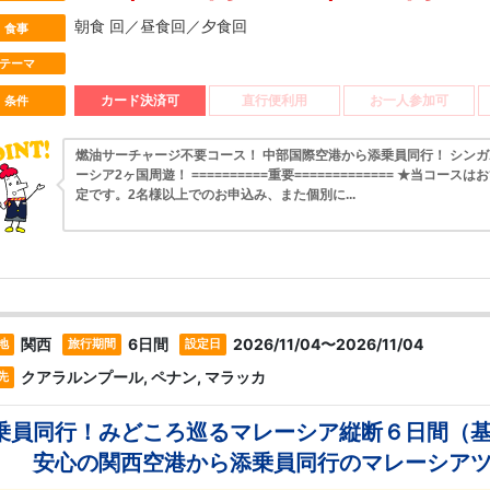
朝食 回／昼食回／夕食回
食事
テーマ
カード決済可
直行便利用
お一人参加可
条件
燃油サーチャージ不要コース！ 中部国際空港から添乗員同行！ シン
ーシア2ヶ国周遊！ ==========重要============= ★当コース
定です。2名様以上でのお申込み、また個別に...
関西
6日間
2026/11/04〜2026/11/04
地
旅行期間
設定日
クアラルンプール, ペナン, マラッカ
先
乗員同行！みどころ巡るマレーシア縦断６日間（
） 安心の関西空港から添乗員同行のマレーシアツ