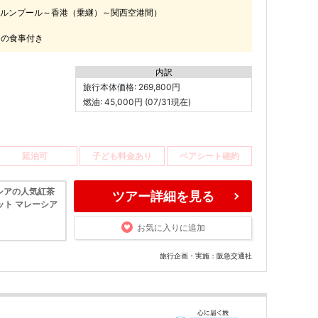
ルンプール～香港（乗継）～関西空港間）
）の食事付き
内訳
旅行本体価格: 269,800円
燃油: 45,000円 (07/31現在)
延泊可
子ども料金あり
ペアシート確約
シアの人気紅茶
ツアー詳細を見る
ット マレーシア
お気に入りに追加
旅行企画・実施：阪急交通社