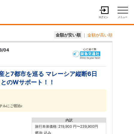
ログイン
メニュー
金額が安い順
｜
金額が高い順
3/04
と7都市を巡る マレーシア縦断6日
ドとのWサポート！！
テルにご宿泊♪
内訳
旅行本体価格: 219,900 円〜239,900円
燃油: 込み