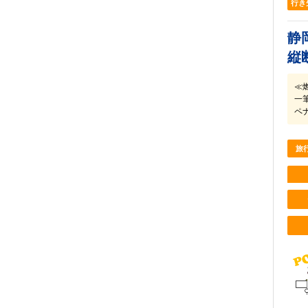
行き
静
縦
≪
一
ペ
旅