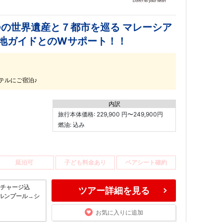
の世界遺産と７都市を巡る マレーシア
地ガイドとのWサポート！！
テルにご宿泊♪
内訳
旅行本体価格: 229,900 円〜249,900円
燃油: 込み
延泊可
子ども料金あり
ペアシート確約
ーチャージ込
ツアー詳細を見る
ルンプール→シ
お気に入りに追加