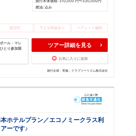
旅行本体価格: 310,000 円〜330,000円
燃油: 込み
延泊可
子ども料金あり
ペアシート確約
ガポール・マレ
ツアー詳細を見る
はおひとり参加限
お気に入りに追加
旅行企画・実施：クラブツーリズム株式会社
基本ホテルプラン／エコノミークラス利
アーです♪