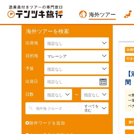
海外ツアー
海外ツアーを検索
出発地
指定なし
出発
目的地
マレーシア
行き
予算
指定なし
【
出発日
間
日数
指定なし
〜
指定なし
≪
一
ペ
すべてを
含む
旅
除外ワードを追加