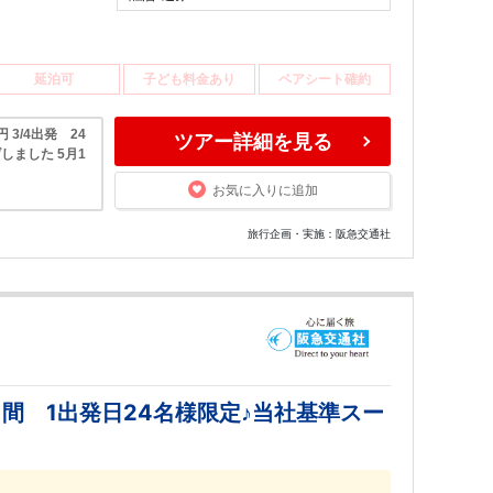
延泊可
子ども料金あり
ペアシート確約
円 3/4出発 24
ツアー詳細を見る
げしました 5月1
お気に入りに追加
旅行企画・実施：阪急交通社
間 1出発日24名様限定♪当社基準スー