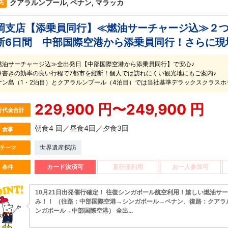
クアラルンプール, ペナン, マラッカ
先
岡支店【添乗員同行】≪燃油サーチャージ込≫２つ
断6日間 中部国際空港から添乗員同行！さらに現
燃油サーチャージ込≫全出発日【中部国際空港から添乗員同行】で安心♪
筆書きの効率の良い行程で7都市を縦断！個人では訪れにくい観光地にもご案内♪
ナン島（1・2泊目）とクアラルンプール（4泊目）では当社基準デラックスクラスホ
229,900 円〜249,900 円
行代金合計
朝食4 回／昼食4回／夕食3回
食事
世界遺産探訪
テーマ
カード決済可
直行便利用
お一人参加可
条件
10月21日出発催行確定！ 往復シンガポール航空利用！嬉しい燃油サ
み！！ （往路：中部国際空港→シンガポール→ペナン、復路：クアラ
ンガポール→中部国際空港） 全出...