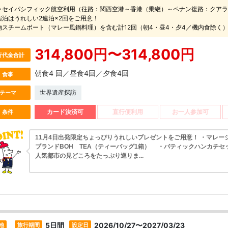
ャセイパシフィック航空利用（往路：関西空港～香港（乗継）～ペナン復路：クアラ
宿泊はうれしい2連泊×2回をご用意！
物スチームボート（マレー風鍋料理）を含む計12回（朝4・昼4・夕4／機内食除く
314,800円〜314,800円
行代金合計
朝食4 回／昼食4回／夕食4回
食事
世界遺産探訪
テーマ
カード決済可
直行便利用
お一人参加可
条件
11月4日出発限定ちょっぴりうれしいプレゼントをご用意！ ・マレー
ブランドBOH TEA（ティーバッグ1箱） ・バティックハンカチセ
人気都市の見どころをたっぷり巡りま...
5日間
2026/10/27〜2027/03/23
地
旅行期間
設定日