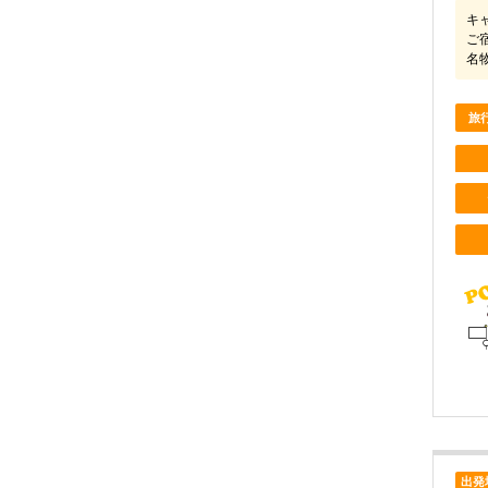
キ
ご
名
旅
出発