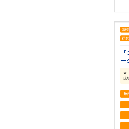
出発
行き
『
ー
☆
現
旅