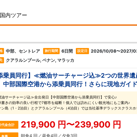
国内ツアー
中部、セントレア
6日間
2026/10/08〜2027/0
地
旅行期間
設定日
クアラルンプール, ペナン, マラッカ
先
添乗員同行】≪燃油サーチャージ込≫2つの世界遺産
 中部国際空港から添乗員同行！さらに現地ガイ
燃油サーチャージ込≫全出発日【中部国際空港から添乗員同行】で安心♪
筆書きの効率の良い行程で7都市を縦断！個人では訪れにくい観光地にもご案内♪
ナン島（1・2泊目）とクアラルンプール（4泊目）では当社基準デラックスクラスホ
219,900 円〜239,900 円
行代金合計
朝食4 回／昼食4回／夕食3回
食事