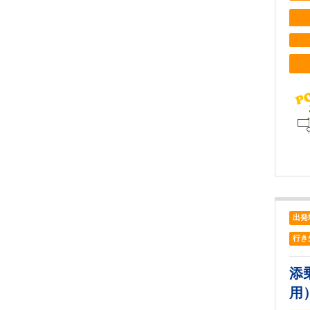
出発
行き
添
用