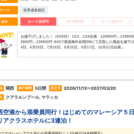
世界遺産探訪
テーマ
カード決済可
直行便利用
お一人参加可
条件
お値下げしました！（6/30付） 1/14、1/19出発 229900円→219900
9900円→239900円 ※6/17発送海外合同DMにて広告した商品を値下
4日、6月25日、7月16日、8月25日、9月17日、10月21日出発...
関西
5日間
2026/11/13〜2027/03/20
地
旅行期間
設定日
クアラルンプール, マラッカ
先
西空港から添乗員同行！はじめてのマレーシア５日
リアクラスホテルに3連泊！
めてのマレーシアでも安心の添乗員同行！！1出発日24名様限定♪