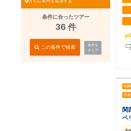
さらに条件を追加する
条件に合ったツアー
36
件
条件を
この条件で検索
クリア
出発
行き
関
ペ
初