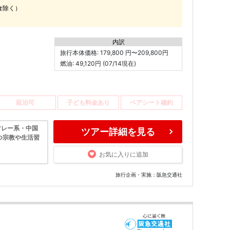
食除く）
内訳
旅行本体価格: 179,800 円〜209,800円
燃油: 49,120円 (07/14現在)
延泊可
子ども料金あり
ペアシート確約
マレー系・中国
ツアー詳細を見る
つ宗教や生活習
お気に入りに追加
旅行企画・実施：阪急交通社