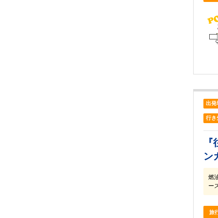
出発
行き
『
ン
燃
ー
旅