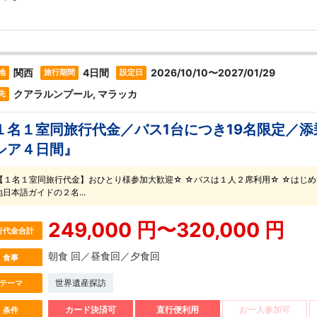
関西
4日間
2026/10/10〜2027/01/29
地
旅行期間
設定日
クアラルンプール, マラッカ
先
１名１室同旅行代金／バス1台につき19名限定／
シア４日間』
【１名１室同旅行代金】おひとり様参加大歓迎☆ ☆バスは１人２席利用☆ ☆はじめ
地日本語ガイドの２名...
249,000 円〜320,000 円
行代金合計
朝食 回／昼食回／夕食回
食事
世界遺産探訪
テーマ
カード決済可
直行便利用
お一人参加可
条件