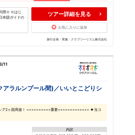
利用☆ ☆はじ
ツアー詳細を見る
日本語ガイドの
お気に入りに追加
旅行企画・実施：クラブツーリズム株式会社
/11
クアラルンプール間)／いいとこどりシ
周遊！ ==========重要============= ★当コ
内訳