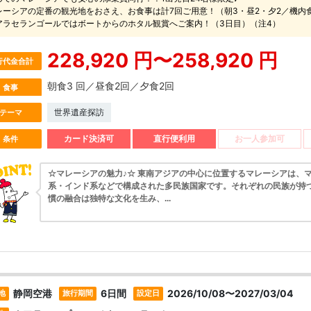
レーシアの定番の観光地をおさえ、お食事は計7回ご用意！（朝3・昼2・夕2／機内
アラセランゴールではボートからのホタル観賞へご案内！（3日目）（注4）
228,920 円〜258,920 円
行代金合計
朝食3 回／昼食2回／夕食2回
食事
世界遺産探訪
テーマ
カード決済可
直行便利用
お一人参加可
条件
☆マレーシアの魅力♪☆ 東南アジアの中心に位置するマレーシアは、
系・インド系などで構成された多民族国家です。それぞれの民族が持
慣の融合は独特な文化を生み、...
静岡空港
6日間
2026/10/08〜2027/03/04
地
旅行期間
設定日