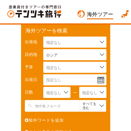
海外ツアー
海外ツアーを検索
出発地
指定なし
目的地
ロシア
予算
指定なし
出発日
日数
指定なし
〜
指定なし
すべてを
含む
除外ワードを追加