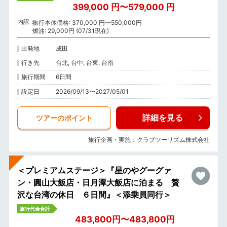
399,000 円〜579,000 円
内訳
旅行本体価格: 370,000 円〜550,000円
燃油: 29,000円 (07/31現在)
出発地
成田
行き先
台北, 台中, 台東, 台南
旅行期間
6日間
設定日
2026/09/13〜2027/05/01
詳細を見る
ツアーのポイント
旅行企画・実施：クラブツーリズム株式会社
＜プレミアムステージ＞『星のやグーグァ
ン・圓山大飯店・日月潭大飯店に泊まる 贅
沢な台湾の休日 ６日間』＜添乗員同行＞
旅行代金合計
483,800円〜483,800円