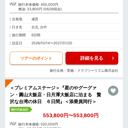
内訳
旅行本体価格: 450,000円
燃油: 33,800円 (06/26現在)
出発地
成田
行き先
台北, 台中
旅行期間
6日間
設定日
2026/10/14〜2027/01/20
詳細を見る
ツアーのポイント
旅行企画・実施：クラブツーリズム株式会社
＜プレミアムステージ＞『星のやグーグァ
ン・圓山大飯店・日月潭大飯店に泊まる 贅
沢な台湾の休日 ６日間』＜添乗員同行＞
旅行代金合計
553,800円〜553,800円
内訳
旅行本体価格: 520,000円