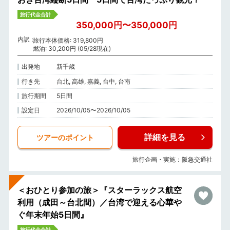
旅行代金合計
350,000円〜350,000円
内訳
旅行本体価格: 319,800円
燃油: 30,200円 (05/28現在)
出発地
新千歳
行き先
台北, 高雄, 嘉義, 台中, 台南
旅行期間
5日間
設定日
2026/10/05〜2026/10/05
詳細を見る
ツアーのポイント
旅行企画・実施：阪急交通社
＜おひとり参加の旅＞『スターラックス航空
利用（成田～台北間）／台湾で迎える心華や
ぐ年末年始5日間』
旅行代金合計