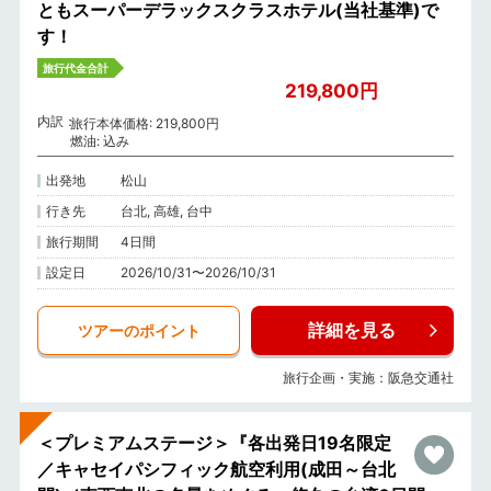
ともスーパーデラックスクラスホテル(当社基準)で
す！
旅行代金合計
219,800円
内訳
旅行本体価格: 219,800円
燃油: 込み
出発地
松山
行き先
台北, 高雄, 台中
旅行期間
4日間
設定日
2026/10/31〜2026/10/31
詳細を見る
ツアーのポイント
旅行企画・実施：阪急交通社
＜プレミアムステージ＞『各出発日19名限定
／キャセイパシフィック航空利用(成田～台北