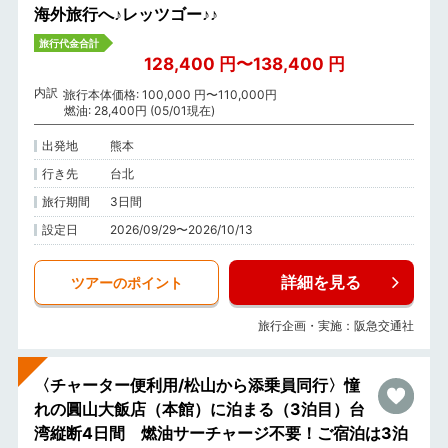
海外旅行へ♪レッツゴー♪♪
旅行代金合計
128,400 円〜138,400 円
内訳
旅行本体価格: 100,000 円〜110,000円
燃油: 28,400円 (05/01現在)
出発地
熊本
行き先
台北
旅行期間
3日間
設定日
2026/09/29〜2026/10/13
詳細を見る
ツアーのポイント
旅行企画・実施：阪急交通社
〈チャーター便利用/松山から添乗員同行〉憧
れの圓山大飯店（本館）に泊まる（3泊目）台
湾縦断4日間 燃油サーチャージ不要！ご宿泊は3泊