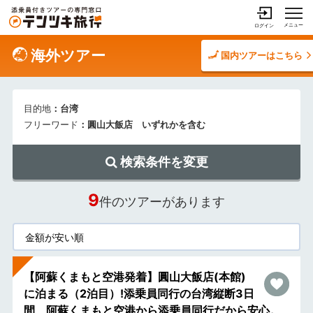
メニュー
ログイン
海外ツアー
国内ツアーはこちら
目的地
：台湾
フリーワード
：圓山大飯店 いずれかを含む
検索条件を変更
9
件のツアーがあります
【阿蘇くまもと空港発着】圓山大飯店(本館)
に泊まる（2泊目）!添乗員同行の台湾縦断3日
間 阿蘇くまもと空港から添乗員同行だから安心。