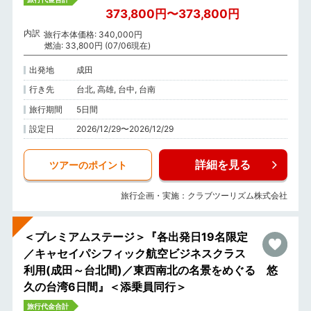
373,800円〜373,800円
内訳
旅行本体価格: 340,000円
燃油: 33,800円 (07/06現在)
出発地
成田
行き先
台北, 高雄, 台中, 台南
旅行期間
5日間
設定日
2026/12/29〜2026/12/29
詳細を見る
ツアーのポイント
旅行企画・実施：クラブツーリズム株式会社
＜プレミアムステージ＞『各出発日19名限定
／キャセイパシフィック航空ビジネスクラス
利用(成田～台北間)／東西南北の名景をめぐる 悠
久の台湾6日間』＜添乗員同行＞
旅行代金合計