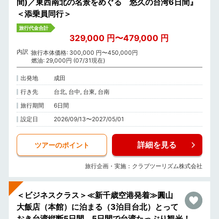
間)／東西南北の名景をめぐる 悠久の台湾6日間』
＜添乗員同行＞
旅行代金合計
329,000 円〜479,000 円
内訳
旅行本体価格: 300,000 円〜450,000円
燃油: 29,000円 (07/31現在)
出発地
成田
行き先
台北, 台中, 台東, 台南
旅行期間
6日間
設定日
2026/09/13〜2027/05/01
詳細を見る
ツアーのポイント
旅行企画・実施：クラブツーリズム株式会社
＜ビジネスクラス＞≪新千歳空港発着≫圓山
大飯店（本館）に泊まる（3泊目台北）とって
おき台湾縦断5日間 5日間で台湾たっぷり観光！