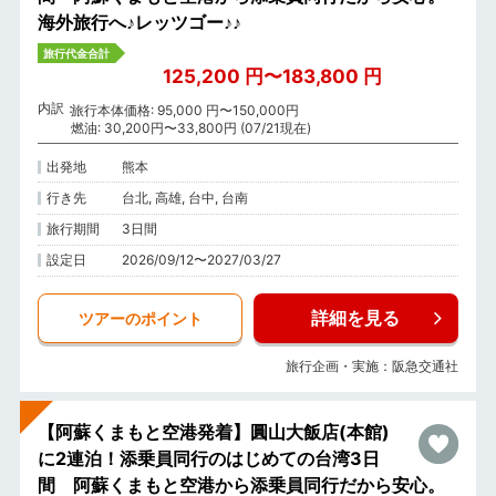
海外旅行へ♪レッツゴー♪♪
旅行代金合計
125,200 円〜183,800 円
内訳
旅行本体価格: 95,000 円〜150,000円
燃油: 30,200円〜33,800円 (07/21現在)
出発地
熊本
行き先
台北, 高雄, 台中, 台南
旅行期間
3日間
設定日
2026/09/12〜2027/03/27
詳細を見る
ツアーのポイント
旅行企画・実施：阪急交通社
【阿蘇くまもと空港発着】圓山大飯店(本館)
に2連泊！添乗員同行のはじめての台湾3日
間 阿蘇くまもと空港から添乗員同行だから安心。