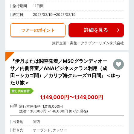
旅行期間
11日間
設定日
2027/02/19〜2027/02/19
詳細を見る
ツアーのポイント
旅行企画・実施：クラブツーリズム株式会社
『伊丹または関空発着／MSCグランディオー
サ／内側客室／ANAビジネスクラス利用（成
田～シカゴ間）／カリブ海クルーズ11日間』＜ゆっ
たり旅＞
旅行代金合計
1,149,000円〜1,149,000円
内訳
旅行本体価格: 1,019,000円
燃油: 130,000円〜148,000円 (07/21現在)
出発地
関西
行き先
オーランド, ナッソー