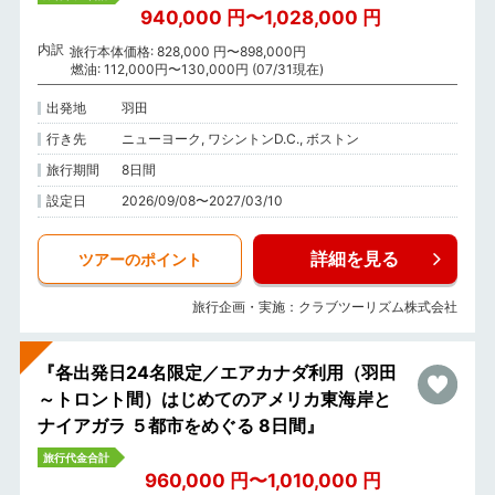
940,000 円〜1,028,000 円
内訳
旅行本体価格: 828,000 円〜898,000円
燃油: 112,000円〜130,000円 (07/31現在)
出発地
羽田
行き先
ニューヨーク, ワシントンD.C., ボストン
旅行期間
8日間
設定日
2026/09/08〜2027/03/10
詳細を見る
ツアーのポイント
旅行企画・実施：クラブツーリズム株式会社
『各出発日24名限定／エアカナダ利用（羽田
～トロント間）はじめてのアメリカ東海岸と
ナイアガラ ５都市をめぐる 8日間』
旅行代金合計
960,000 円〜1,010,000 円