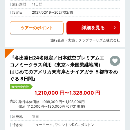
旅行期間
11日間
設定日
2027/02/19〜2027/02/19
詳細を見る
ツアーのポイント
旅行企画・実施：クラブツーリズム株式会社
『各出発日24名限定／日本航空プレミアムエ
コノミークラス利用（東京～米国乗継地間）
はじめてのアメリカ東海岸とナイアガラ ５都市をめ
ぐる 8日間』
旅行代金合計
1,210,000 円〜1,328,000 円
内訳
旅行本体価格: 1,098,000 円〜1,198,000円
燃油: 112,000円〜130,000円 (07/31現在)
出発地
羽田
行き先
ニューヨーク, ワシントンD.C., ボストン