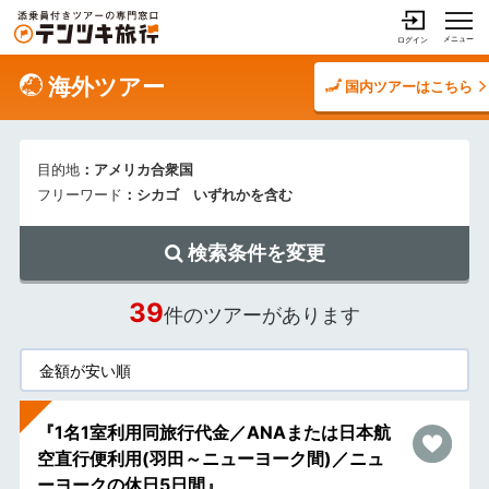
メニュー
ログイン
海外ツアー
国内ツアーはこちら
目的地
：アメリカ合衆国
フリーワード
：シカゴ いずれかを含む
検索条件を変更
39
件のツアーがあります
『1名1室利用同旅行代金／ANAまたは日本航
空直行便利用(羽田～ニューヨーク間)／ニュ
ーヨークの休日5日間』