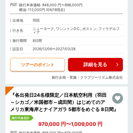
内訳
旅行本体価格: 848,000 円〜898,000円
燃油: 112,000円 (06/18現在)
出発地
羽田
ニューヨーク, ワシントンD.C., ボストン, フィラデルフ
行き先
ィア
旅行期間
8日間
設定日
2026/12/06〜2027/03/28
詳細を見る
ツアーのポイント
旅行企画・実施：クラブツーリズム株式会社
『各出発日24名様限定／日本航空利用（羽田
～シカゴ／米国都市～成田間）はじめてのア
メリカ東海岸とナイアガラ 5都市をめぐる 8日間』
旅行代金合計
970,000 円〜1,009,000 円
内訳
旅行本体価格: 858,000 円〜878,000円