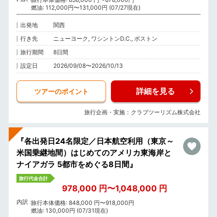
燃油: 112,000円〜131,000円 (07/27現在)
出発地
関西
行き先
ニューヨーク, ワシントンD.C., ボストン
旅行期間
8日間
設定日
2026/09/08〜2026/10/13
詳細を見る
ツアーのポイント
旅行企画・実施：クラブツーリズム株式会社
『各出発日24名限定／日本航空利用（東京～
米国乗継地間）はじめてのアメリカ東海岸と
ナイアガラ 5都市をめぐる8日間』
旅行代金合計
978,000 円〜1,048,000 円
内訳
旅行本体価格: 848,000 円〜918,000円
燃油: 130,000円 (07/31現在)