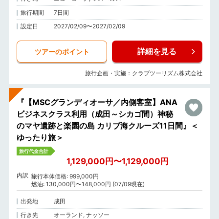
旅行期間
7日間
設定日
2027/02/09〜2027/02/09
詳細を見る
ツアーのポイント
旅行企画・実施：クラブツーリズム株式会社
『【MSCグランディオーサ／内側客室】ANA
ビジネスクラス利用（成田～シカゴ間）神秘
のマヤ遺跡と楽園の島 カリブ海クルーズ11日間』＜
ゆったり旅＞
旅行代金合計
1,129,000円〜1,129,000円
内訳
旅行本体価格: 999,000円
燃油: 130,000円〜148,000円 (07/09現在)
出発地
成田
行き先
オーランド, ナッソー