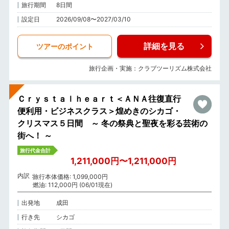
旅行期間
8日間
設定日
2026/09/08〜2027/03/10
詳細を見る
ツアーのポイント
旅行企画・実施：クラブツーリズム株式会社
Ｃｒｙｓｔａｌｈｅａｒｔ＜ＡＮＡ往復直行
便利用・ビジネスクラス＞煌めきのシカゴ・
クリスマス５日間 ～ 冬の祭典と聖夜を彩る芸術の
街へ！ ～
旅行代金合計
1,211,000円〜1,211,000円
内訳
旅行本体価格: 1,099,000円
燃油: 112,000円 (06/01現在)
出発地
成田
行き先
シカゴ