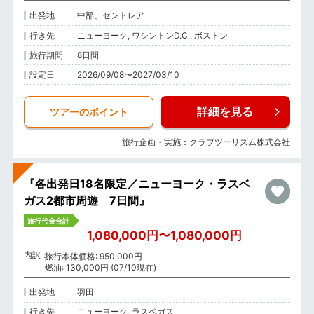
出発地
中部、セントレア
行き先
ニューヨーク, ワシントンD.C., ボストン
旅行期間
8日間
設定日
2026/09/08〜2027/03/10
詳細を見る
ツアーのポイント
旅行企画・実施：クラブツーリズム株式会社
『各出発日18名限定／ニューヨーク・ラスベ
ガス2都市周遊 7日間』
旅行代金合計
1,080,000円〜1,080,000円
内訳
旅行本体価格: 950,000円
燃油: 130,000円 (07/10現在)
出発地
羽田
行き先
ニューヨーク, ラスベガス