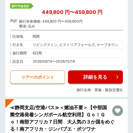
旅行代金合計
449,800 円〜459,800 円
内訳
旅行本体価格: 449,800 円〜459,800円
燃油: 込み
出発地
関西
行き先
リビングストン, ビクトリアフォールズ, ケープタウン
旅行期間
6日間
設定日
2026/09/14〜2026/10/19
詳細を見る
ツアーのポイント
旅行企画・実施：阪急交通社
≪静岡支店/空港バス≫＜燃油不要＞【中部国
際空港発着シンガポール航空利用】Ｇｏ！Ｇ
ｏ！南部アフリカ７日間 大人気の３か国をめぐ
る！南アフリカ・ジンバブエ・ボツワナ