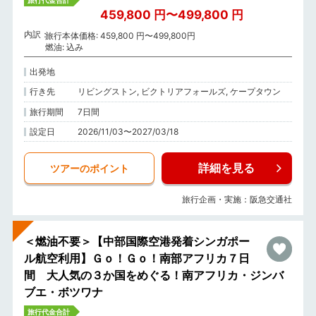
459,800 円〜499,800 円
内訳
旅行本体価格: 459,800 円〜499,800円
燃油: 込み
出発地
行き先
リビングストン, ビクトリアフォールズ, ケープタウン
旅行期間
7日間
設定日
2026/11/03〜2027/03/18
詳細を見る
ツアーのポイント
旅行企画・実施：阪急交通社
＜燃油不要＞【中部国際空港発着シンガポー
ル航空利用】Ｇｏ！Ｇｏ！南部アフリカ７日
間 大人気の３か国をめぐる！南アフリカ・ジンバ
ブエ・ボツワナ
旅行代金合計