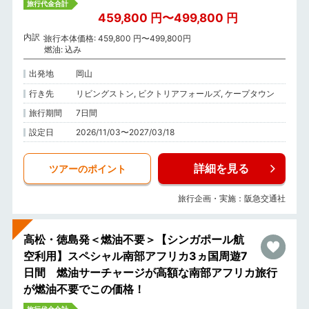
旅行代金合計
459,800 円〜499,800 円
内訳
旅行本体価格: 459,800 円〜499,800円
燃油: 込み
出発地
岡山
行き先
リビングストン, ビクトリアフォールズ, ケープタウン
旅行期間
7日間
設定日
2026/11/03〜2027/03/18
詳細を見る
ツアーのポイント
旅行企画・実施：阪急交通社
高松・徳島発＜燃油不要＞【シンガポール航
空利用】スペシャル南部アフリカ3ヵ国周遊7
日間 燃油サーチャージが高額な南部アフリカ旅行
が燃油不要でこの価格！
旅行代金合計