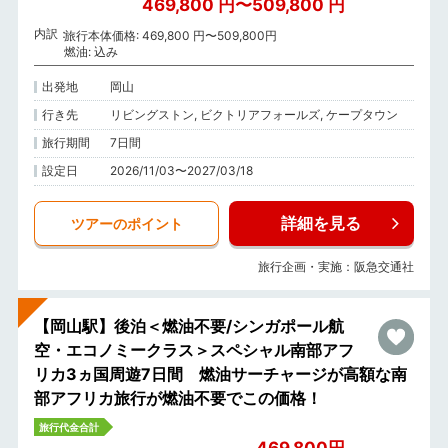
469,800 円〜509,800 円
内訳
旅行本体価格: 469,800 円〜509,800円
燃油: 込み
出発地
岡山
行き先
リビングストン, ビクトリアフォールズ, ケープタウン
旅行期間
7日間
設定日
2026/11/03〜2027/03/18
詳細を見る
ツアーのポイント
旅行企画・実施：阪急交通社
【岡山駅】後泊＜燃油不要/シンガポール航
空・エコノミークラス＞スペシャル南部アフ
リカ3ヵ国周遊7日間 燃油サーチャージが高額な南
部アフリカ旅行が燃油不要でこの価格！
旅行代金合計