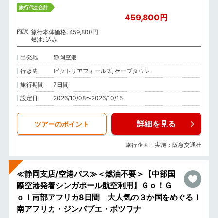
旅行代金合計
459,800円
内訳
旅行本体価格: 459,800円
燃油: 込み
出発地
静岡空港
行き先
ビクトリアフォールズ, ケープタウン
旅行期間
7日間
設定日
2026/10/08〜2026/10/15
詳細を見る
ツアーのポイント
旅行企画・実施：阪急交通社
≪静岡支店/空港バス≫＜燃油不要＞【中部国
際空港発着シンガポール航空利用】Ｇｏ！Ｇ
ｏ！南部アフリカ8日間 大人気の３か国をめぐる！
南アフリカ・ジンバブエ・ボツワナ