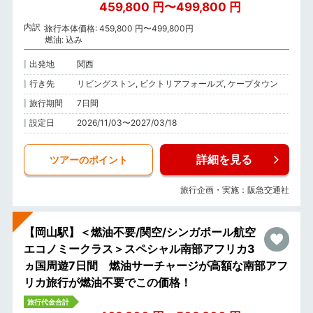
459,800 円〜499,800 円
内訳
旅行本体価格: 459,800 円〜499,800円
燃油: 込み
出発地
関西
行き先
リビングストン, ビクトリアフォールズ, ケープタウン
旅行期間
7日間
設定日
2026/11/03〜2027/03/18
詳細を見る
ツアーのポイント
旅行企画・実施：阪急交通社
【岡山駅】＜燃油不要/関空/シンガポール航空
エコノミークラス＞スペシャル南部アフリカ3
ヵ国周遊7日間 燃油サーチャージが高額な南部アフ
リカ旅行が燃油不要でこの価格！
旅行代金合計