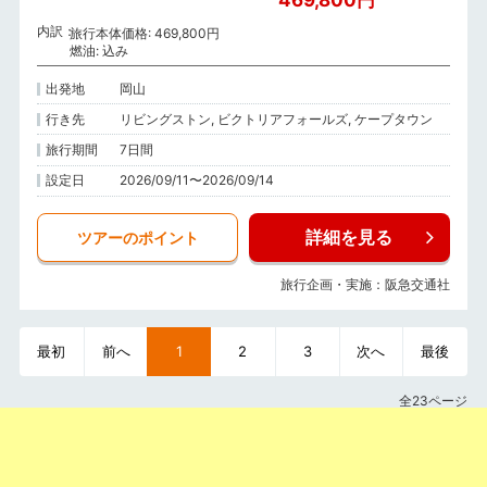
469,800円
内訳
旅行本体価格: 469,800円
燃油: 込み
出発地
岡山
行き先
リビングストン, ビクトリアフォールズ, ケープタウン
旅行期間
7日間
設定日
2026/09/11〜2026/09/14
詳細を見る
ツアーのポイント
旅行企画・実施：阪急交通社
最初
前へ
1
2
3
次へ
最後
全23ページ