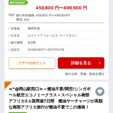
旅行代金合計
459,800 円〜499,900 円
内訳
旅行本体価格: 459,800 円〜499,900円
燃油: 込み
出発地
静岡空港
行き先
ビクトリアフォールズ, ケープタウン
旅行期間
8日間
設定日
2026/09/27〜2027/03/18
詳細を見る
ツアーのポイント
旅行企画・実施：阪急交通社
≪*@岡山駅西口≫＜燃油不要/関空/シンガポ
ール航空エコノミークラス＞スペシャル南部
アフリカ3ヵ国周遊7日間 燃油サーチャージが高額
な南部アフリカ旅行が燃油不要でこの価格！