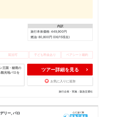
内訳
旅行本体価格: 449,900円
燃油: 80,800円 (06/15現在)
延泊可
子ども料金あり
ペアシート確約
タン王国・秘境の
ツアー詳細を見る
る観光地パロを
お気に入りに追加
旅行企画・実施：阪急交通社
デリー, パロ