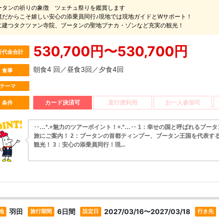
ータンの祈りの象徴 ツェチュ祭りを鑑賞します
境だからこそ嬉しい安心の添乗員同行♪現地では現地ガイドとWサポート！
に建つタクツァン寺院、ブータンの聖地プナカ・ゾンなど充実の観光！
530,700円〜530,700円
行代金合計
朝食4 回／昼食3回／夕食4回
食事
テーマ
カード決済可
直行便利用
お一人参加可
条件
‥…*.+魅力のツアーポイント！+.*…‥ 1：幸せの国と呼ばれるブー
旅にご案内！ 2：ブータンの首都ティンプー、ブータン王国を代表す
観光！ 3：安心の添乗員同行！現...
羽田
6日間
2027/03/16〜2027/03/18
地
旅行期間
設定日
行き先