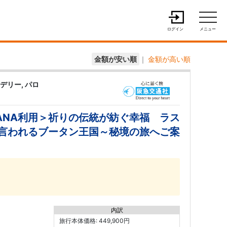
ログイン
メニュー
金額が安い順
｜
金額が高い順
デリー, パロ
＜ANA利用＞祈りの伝統が紡ぐ幸福 ラス
言われるブータン王国～秘境の旅へご案
内訳
旅行本体価格: 449,900円