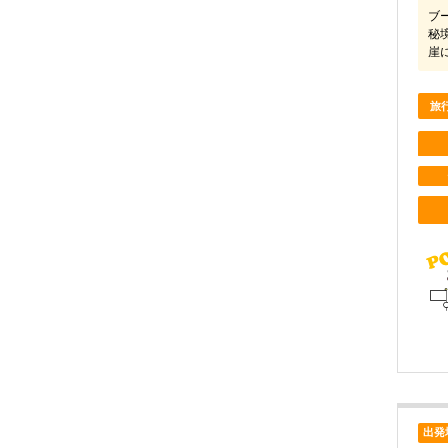
ブ
秘
崖
旅
出発