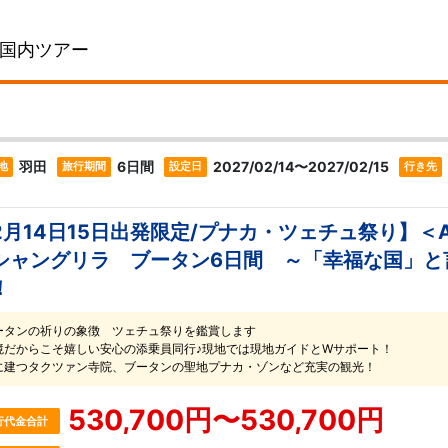
国内ツアー
羽田
6日間
2027/02/14〜2027/02/15
地
旅行期間
設定日
行き先
2月14日15日出発限定/プナカ・ツェチュ祭り】
シャングリラ ブータン6日間 ～「幸福な国」と
！
ータンの祈りの象徴 ツェチュ祭りを鑑賞します
境だからこそ嬉しい安心の添乗員同行♪現地では現地ガイドとWサポート！
に建つタクツァン寺院、ブータンの聖地プナカ・ゾンなど充実の観光！
530,700円〜530,700円
行代金合計