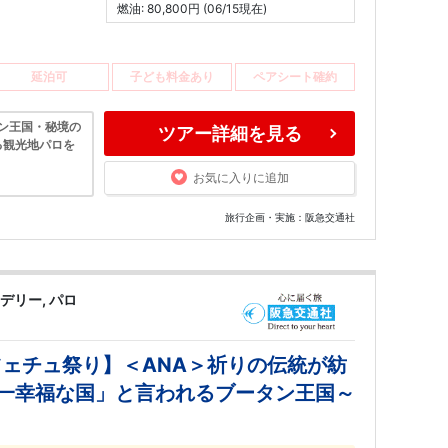
燃油: 80,800円 (06/15現在)
延泊可
子ども料金あり
ペアシート確約
タン王国・秘境の
ツアー詳細を見る
る観光地パロを
お気に入りに追加
旅行企画・実施：阪急交通社
デリー, パロ
ツェチュ祭り】＜ANA＞祈りの伝統が紡
一幸福な国」と言われるブータン王国～