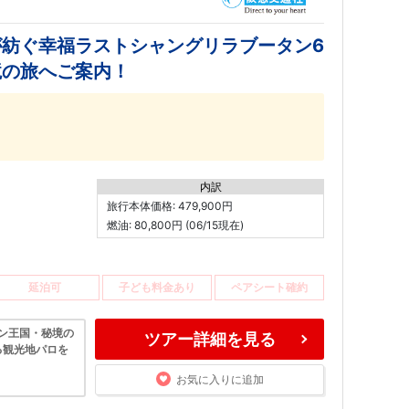
紡ぐ幸福ラストシャングリラブータン6
境の旅へご案内！
内訳
旅行本体価格: 479,900円
燃油: 80,800円 (06/15現在)
延泊可
子ども料金あり
ペアシート確約
タン王国・秘境の
ツアー詳細を見る
る観光地パロを
お気に入りに追加