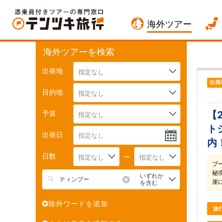
海外ツアー
海外ツアーを検索
出発地
指定なし
出発
目的地
指定なし
予算
【
指定なし
ト
出発日
内
日数
指定なし
〜
指定なし
ブ
秘
いずれか
崖
を含む
除外ワードを追加
旅