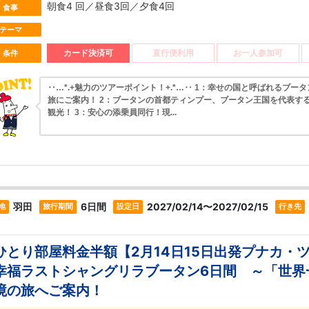
朝食4 回／昼食3回／夕食4回
食事
テーマ
カード決済可
直行便利用
お一人参加可
条件
‥…*.+魅力のツアーポイント！+.*…‥ 1：幸せの国と呼ばれるブー
旅にご案内！ 2：ブータンの首都ティンプー、ブータン王国を代表す
観光！ 3：安心の添乗員同行！現...
羽田
6日間
2027/02/14〜2027/02/15
地
旅行期間
設定日
行き先
ひとり部屋料金半額【2月14日15日出発プナカ・
幸福ラストシャングリラブータン6日間 ～「世界
境の旅へご案内！