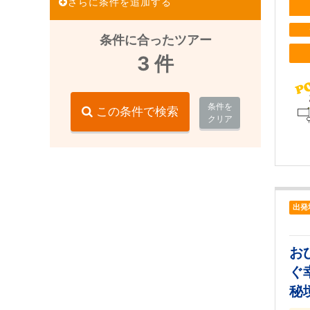
さらに条件を追加する
条件に合ったツアー
3
件
条件を
この条件で検索
クリア
出発
お
ぐ
秘