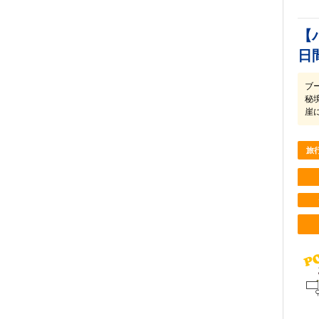
【
日
ブ
秘
崖
旅