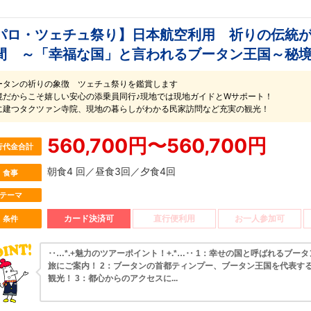
パロ・ツェチュ祭り】日本航空利用 祈りの伝統が
間 ～「幸福な国」と言われるブータン王国～秘
ータンの祈りの象徴 ツェチュ祭りを鑑賞します
境だからこそ嬉しい安心の添乗員同行♪現地では現地ガイドとWサポート！
に建つタクツァン寺院、現地の暮らしがわかる民家訪問など充実の観光！
560,700円〜560,700円
行代金合計
朝食4 回／昼食3回／夕食4回
食事
テーマ
カード決済可
直行便利用
お一人参加可
条件
‥…*.+魅力のツアーポイント！+.*…‥ 1：幸せの国と呼ばれるブー
旅にご案内！ 2：ブータンの首都ティンプー、ブータン王国を代表す
観光！ 3：都心からのアクセスに...