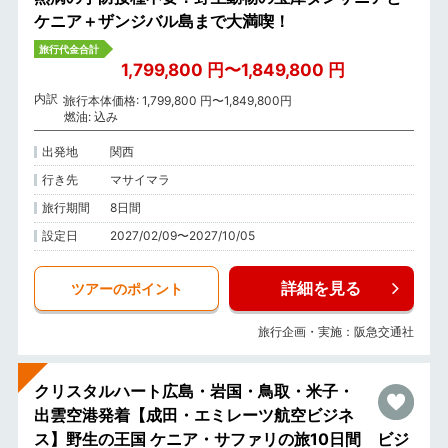
ケニア＋ザンジバル島まで大満喫！
旅行代金合計
1,799,800 円〜1,849,800 円
内訳
旅行本体価格: 1,799,800 円〜1,849,800円
燃油: 込み
出発地
関西
行き先
マサイマラ
旅行期間
8日間
設定日
2027/02/09〜2027/10/05
詳細を見る
ツアーのポイント
旅行企画・実施：阪急交通社
クリスタルハート広島・岩国・鳥取・米子・
出雲空港発着【成田・エミレーツ航空ビジネ
ス】野生の王国 ケニア・サファリの旅10日間 ビジ