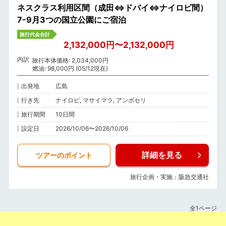
ネスクラス利用区間（成田⇔ドバイ⇔ナイロビ間）
7-9月3つの国立公園にご宿泊
旅行代金合計
2,132,000円〜2,132,000円
内訳
旅行本体価格: 2,034,000円
燃油: 98,000円 (05/12現在)
出発地
広島
行き先
ナイロビ, マサイマラ, アンボセリ
旅行期間
10日間
設定日
2026/10/06〜2026/10/06
詳細を見る
ツアーのポイント
旅行企画・実施：阪急交通社
全1ページ