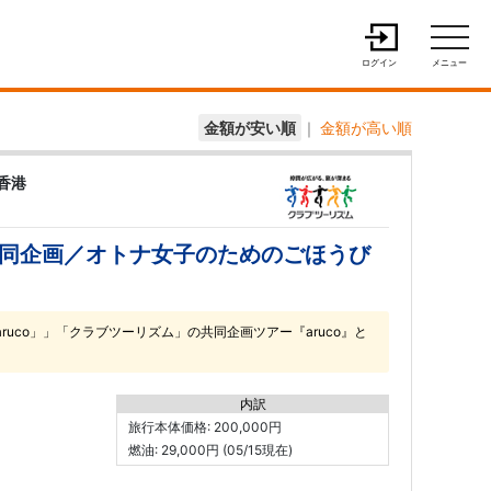
ログイン
メニュー
金額が安い順
｜
金額が高い順
香港
共同企画／オトナ女子のためのごほうび
uco」」「クラブツーリズム」の共同企画ツアー『aruco』と
内訳
旅行本体価格: 200,000円
燃油: 29,000円 (05/15現在)