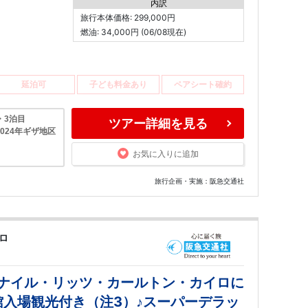
内訳
旅行本体価格: 299,000円
燃油: 34,000円 (06/08現在)
延泊可
子ども料金あり
ペアシート確約
・3泊目
ツアー詳細を見る
024年ギザ地区
お気に入りに追加
旅行企画・実施：阪急交通社
ロ
・ナイル・リッツ・カールトン・カイロに
館入場観光付き（注3）♪スーパーデラッ