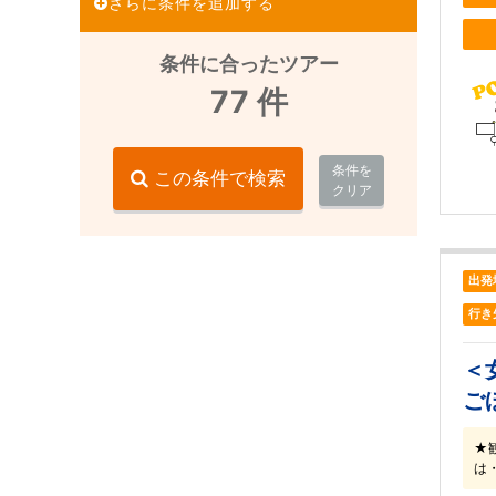
さらに条件を追加する
条件に合ったツアー
77
件
条件を
この条件で検索
クリア
出発
行き
＜
ご
★
は