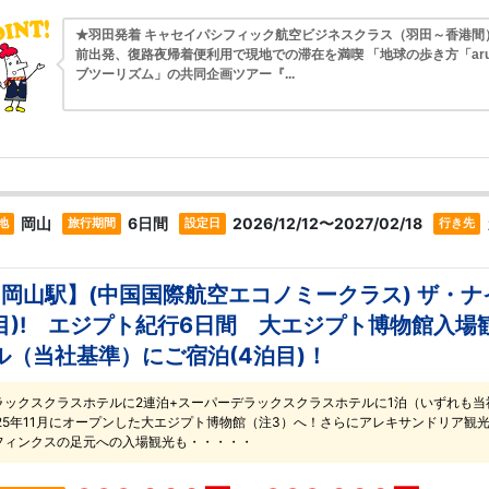
★羽田発着 キャセイパシフィック航空ビジネスクラス（羽田～香港間
前出発、復路夜帰着便利用で現地での滞在を満喫 「地球の歩き方「aru
ブツーリズム」の共同企画ツアー『...
岡山
6日間
2026/12/12〜2027/02/18
地
旅行期間
設定日
行き先
*岡山駅】(中国国際航空エコノミークラス) ザ・
目)! エジプト紀行6日間 大エジプト博物館入場
ル（当社基準）にご宿泊(4泊目)！
ラックスクラスホテルに2連泊+スーパーデラックスクラスホテルに1泊（いずれも
025年11月にオープンした大エジプト博物館（注3）へ！さらにアレキサンドリア観
フィンクスの足元への入場観光も・・・・・