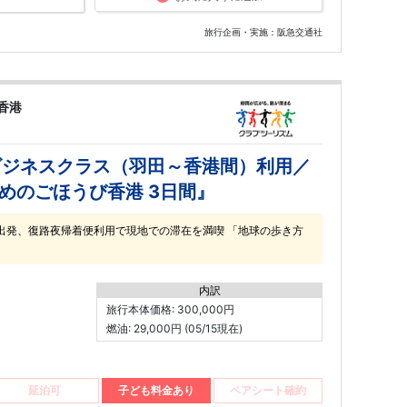
旅行企画・実施：阪急交通社
香港
ビジネスクラス（羽田～香港間）利用／
めのごほうび香港 3日間』
出発、復路夜帰着便利用で現地での滞在を満喫 「地球の歩き方
内訳
旅行本体価格: 300,000円
燃油: 29,000円 (05/15現在)
延泊可
子ども料金あり
ペアシート確約