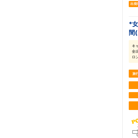
出発
*
間
キ
全
ロ
旅