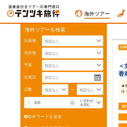
海外ツアー
海外ツアーを検索
出発地
指定なし
出発
目的地
指定なし
予算
＜
指定なし
香
出発日
★
日数
指定なし
〜
指定なし
は
いずれか
を含む
旅
除外ワードを追加