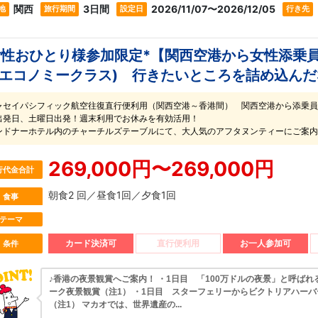
関西
3日間
2026/11/07〜2026/12/05
地
旅行期間
設定日
行き先
女性おひとり様参加限定*【関西空港から女性添乗
(エコノミークラス) 行きたいところを詰め込んだ
ャセイパシフィック航空往復直行便利用（関西空港～香港間） 関西空港から添乗員
出発日、土曜日出発！週末利用でお休みを有効活用！
ンドナーホテル内のチャーチルズテーブルにて、大人気のアフタヌンティーにご案内
269,000円〜269,000円
行代金合計
朝食2 回／昼食1回／夕食1回
食事
テーマ
カード決済可
直行便利用
お一人参加可
条件
♪香港の夜景観賞へご案内！ ・1日目 「100万ドルの夜景」と呼ばれ
ーク夜景観賞（注1） ・1日目 スターフェリーからビクトリアハー
（注1） マカオでは、世界遺産の...