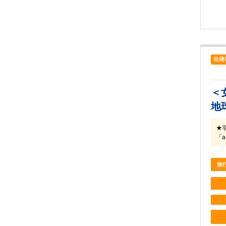
出発
＜
地
★
「a
旅