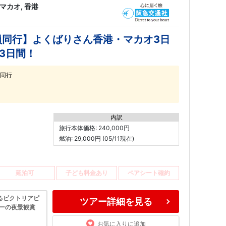
マカオ, 香港
員同行】よくばりさん香港・マカオ3日
3日間！
同行
内訳
旅行本体価格: 240,000円
燃油: 29,000円 (05/11現在)
延泊可
子ども料金あり
ペアシート確約
るビクトリアピ
ツアー詳細を見る
バーの夜景観賞
お気に入りに追加