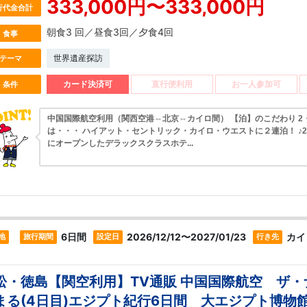
333,000円〜333,000円
行代金合計
朝食3 回／昼食3回／夕食4回
食事
世界遺産探訪
テーマ
カード決済可
直行便利用
お一人参加可
条件
中国国際航空利用（関西空港⇔北京⇔カイロ間） 【泊】のこだわり 2
は・・・ ハイアット・セントリック・カイロ・ウエストに２連泊！ ♪2
にオープンしたデラックスクラスホテ...
6日間
2026/12/12〜2027/01/23
カイ
地
旅行期間
設定日
行き先
松・徳島【関空利用】TV通販 中国国際航空 ザ
まる(4日目)エジプト紀行6日間 大エジプト博物