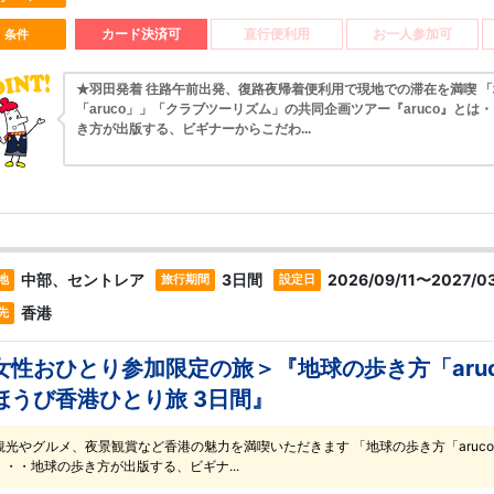
カード決済可
直行便利用
お一人参加可
条件
★羽田発着 往路午前出発、復路夜帰着便利用で現地での滞在を満喫 
「aruco」」「クラブツーリズム」の共同企画ツアー『aruco』とは
き方が出版する、ビギナーからこだわ...
中部、セントレア
3日間
2026/09/11〜2027/03
地
旅行期間
設定日
香港
先
女性おひとり参加限定の旅＞『地球の歩き方「aru
ほうび香港ひとり旅 3日間』
観光やグルメ、夜景観賞など香港の魅力を満喫いただきます 「地球の歩き方「aruco
・・・地球の歩き方が出版する、ビギナ...