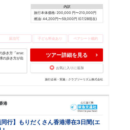
内訳
旅行本体価格: 200,000 円〜210,000円
燃油: 44,200円〜59,000円 (07/28現在)
延泊可
子ども料金あり
ペアシート確約
歩き方「aruc
ツアー詳細を見る
地球の歩き方が出
お気に入りに追加
旅行企画・実施：クラブツーリズム株式会社
香港
員同行】もりだくさん香港滞在3日間(エ