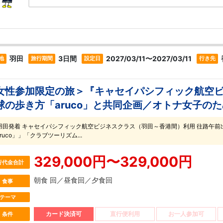
羽田
3日間
2027/03/11〜2027/03/11
地
旅行期間
設定日
行き先
女性参加限定の旅＞『キャセイパシフィック航空
球の歩き方「aruco」と共同企画／オトナ女子のた
羽田発着 キャセイパシフィック航空ビジネスクラス（羽田～香港間）利用 往路午前
ruco」」「クラブツーリズム...
329,000円〜329,000円
行代金合計
朝食 回／昼食回／夕食回
食事
テーマ
カード決済可
直行便利用
お一人参加可
条件