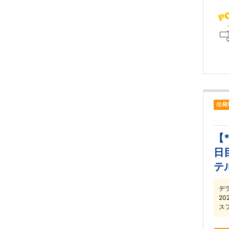
出発
【
日
テ
デ
2
ス