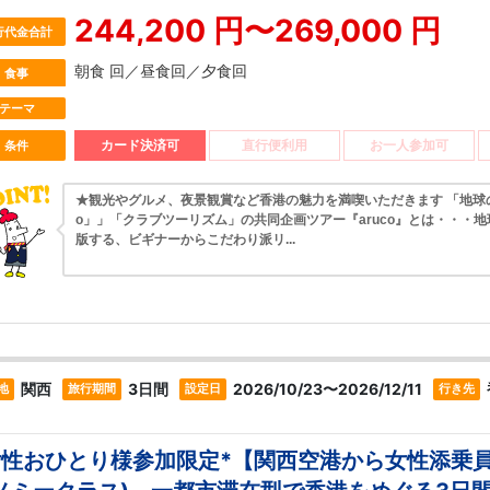
244,200 円〜269,000 円
行代金合計
朝食 回／昼食回／夕食回
食事
テーマ
カード決済可
直行便利用
お一人参加可
条件
★観光やグルメ、夜景観賞など香港の魅力を満喫いただきます 「地球の
o」」「クラブツーリズム」の共同企画ツアー『aruco』とは・・・
版する、ビギナーからこだわり派リ...
関西
3日間
2026/10/23〜2026/12/11
地
旅行期間
設定日
行き先
女性おひとり様参加限定*【関西空港から女性添乗