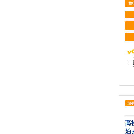
旅
出発
高
泊