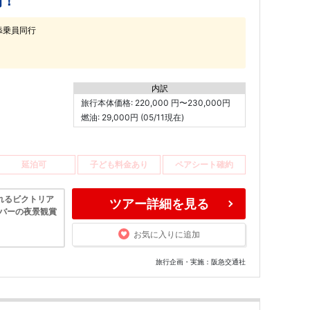
間！
添乗員同行
内訳
旅行本体価格: 220,000 円〜230,000円
燃油: 29,000円 (05/11現在)
延泊可
子ども料金あり
ペアシート確約
れるビクトリア
ツアー詳細を見る
ーバーの夜景観賞
お気に入りに追加
旅行企画・実施：阪急交通社