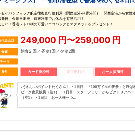
ノミークラス) 一都市滞在型で香港をめぐる3日
ャセイパシフィック航空往復直行便利用（関西空港⇔香港間） 関西空港から女性
出発日、金曜日出発！週末利用でお休みを有効活用！
れしい！香港レトロ柄の可愛いエコバッグとマグネットをプレゼント！
249,000 円〜259,000 円
行代金合計
朝食2 回／昼食1回／夕食2回
食事
テーマ
カード決済可
直行便利用
お一人参加可
条件
♪うれしいポイントたくさん！ ・1日目 「100万ドルの夜景」と呼ば
ピーク夜景観賞（注1） ・1日目 スターフェリーからビクトリアハ
（注1） ・1日目 お一人様一つ...