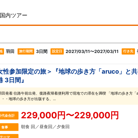
国内ツアー
羽田
3日間
2027/03/11〜2027/03/11
地
旅行期間
設定日
行き先
女性参加限定の旅＞『地球の歩き方「aruco」と
港 3日間』
羽田発着 往路午前出発、復路夜帰着便利用で現地での滞在を満喫 「地球の歩き方「ar
・・・地球の歩き方が出版する、...
229,000円〜229,000円
行代金合計
朝食 回／昼食回／夕食回
食事
テーマ