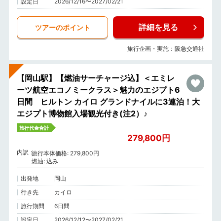
設定日
2026/12/16〜2027/02/21
詳細を見る
ツアーのポイント
旅行企画・実施：阪急交通社
【岡山駅】【燃油サーチャージ込】＜エミレ
ーツ航空エコノミークラス＞魅力のエジプト6
日間 ヒルトン カイロ グランドナイルに3連泊！大
エジプト博物館入場観光付き(注2）♪
旅行代金合計
279,800円
内訳
旅行本体価格: 279,800円
燃油: 込み
出発地
岡山
行き先
カイロ
旅行期間
6日間
設定日
2026/12/12〜2027/02/21