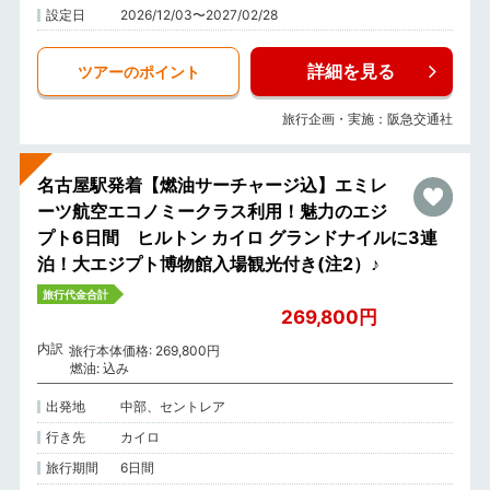
設定日
2026/12/03〜2027/02/28
詳細を見る
ツアーのポイント
旅行企画・実施：阪急交通社
名古屋駅発着【燃油サーチャージ込】エミレ
ーツ航空エコノミークラス利用！魅力のエジ
プト6日間 ヒルトン カイロ グランドナイルに3連
泊！大エジプト博物館入場観光付き(注2）♪
旅行代金合計
269,800円
内訳
旅行本体価格: 269,800円
燃油: 込み
出発地
中部、セントレア
行き先
カイロ
旅行期間
6日間