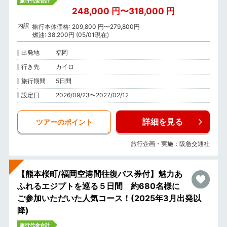
旅行代金合計
248,000 円〜318,000 円
内訳
旅行本体価格: 209,800 円〜279,800円
燃油: 38,200円 (05/01現在)
出発地
福岡
行き先
カイロ
旅行期間
5日間
設定日
2026/09/23〜2027/02/12
詳細を見る
ツアーのポイント
旅行企画・実施：阪急交通社
【熊本桜町/福岡空港間往復バス券付】魅力あ
ふれるエジプトを巡る５日間 約680名様に
ご参加いただいた人気コース！(2025年3月出発以
降)
旅行代金合計