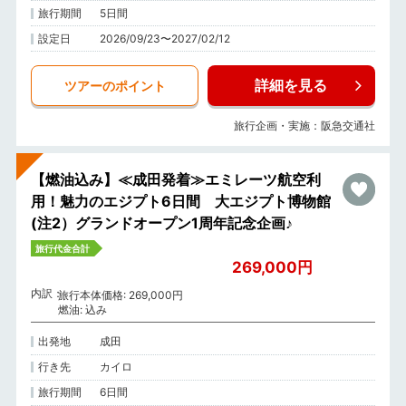
旅行期間
5日間
設定日
2026/09/23〜2027/02/12
詳細を見る
ツアーのポイント
旅行企画・実施：阪急交通社
【燃油込み】≪成田発着≫エミレーツ航空利
用！魅力のエジプト6日間 大エジプト博物館
(注2）グランドオープン1周年記念企画♪
旅行代金合計
269,000円
内訳
旅行本体価格: 269,000円
燃油: 込み
出発地
成田
行き先
カイロ
旅行期間
6日間