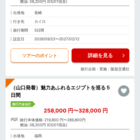
燃油: 38,200円 (05/01現在)
出発地
長崎
行き先
カイロ
旅行期間
5日間
設定日
2026/09/23〜2027/02/12
詳細を見る
ツアーのポイント
旅行企画・実施：阪急交通社
（山口発着）魅力あふれるエジプトを巡る５
日間
旅行代金合計
258,000 円〜328,000 円
内訳
旅行本体価格: 219,800 円〜289,800円
燃油: 38,200円 (05/01現在)
出発地
福岡