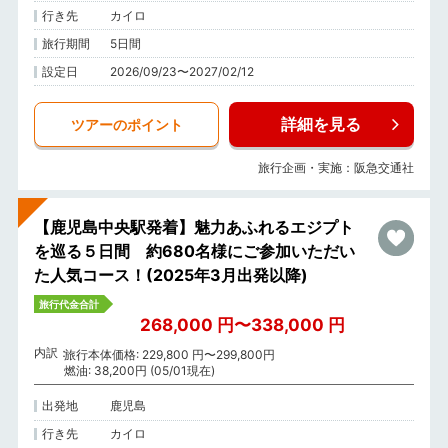
行き先
カイロ
旅行期間
5日間
設定日
2026/09/23〜2027/02/12
詳細を見る
ツアーのポイント
旅行企画・実施：阪急交通社
【鹿児島中央駅発着】魅力あふれるエジプト
を巡る５日間 約680名様にご参加いただい
た人気コース！(2025年3月出発以降)
旅行代金合計
268,000 円〜338,000 円
内訳
旅行本体価格: 229,800 円〜299,800円
燃油: 38,200円 (05/01現在)
出発地
鹿児島
行き先
カイロ