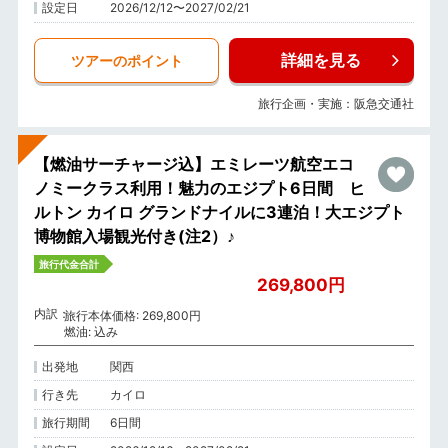
設定日
2026/12/12〜2027/02/21
詳細を見る
ツアーのポイント
旅行企画・実施：阪急交通社
【燃油サーチャージ込】エミレーツ航空エコ
ノミークラス利用！魅力のエジプト6日間 ヒ
ルトン カイロ グランドナイルに3連泊！大エジプト
博物館入場観光付き(注2）♪
旅行代金合計
269,800円
内訳
旅行本体価格: 269,800円
燃油: 込み
出発地
関西
行き先
カイロ
旅行期間
6日間