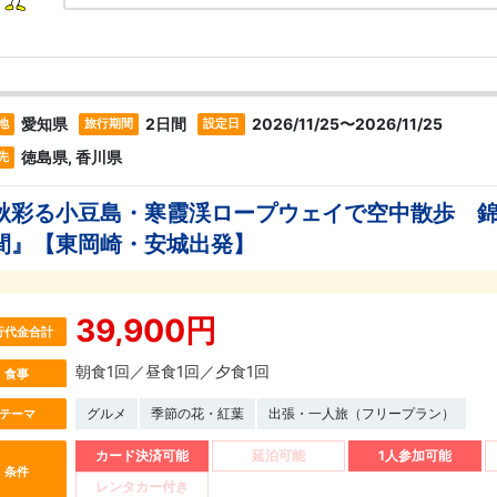
愛知県
2日間
2026/11/25〜2026/11/25
地
旅行期間
設定日
徳島県, 香川県
先
秋彩る小豆島・寒霞渓ロープウェイで空中散歩 
間』【東岡崎・安城出発】
39,900円
行代金合計
朝食1回／昼食1回／夕食1回
食事
グルメ
季節の花・紅葉
出張・一人旅（フリープラン）
テーマ
カード決済可能
延泊可能
1人参加可能
条件
レンタカー付き