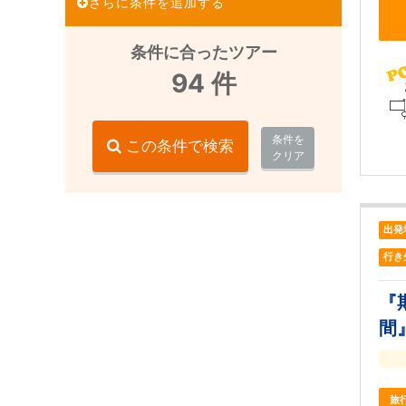
さらに条件を追加する
条件に合ったツアー
94
件
条件を
この条件で検索
クリア
出発
行き
『
間
旅