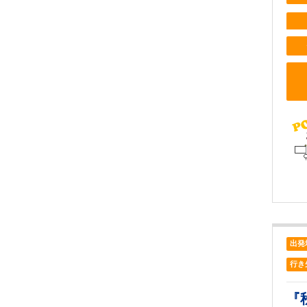
出発
行き
『