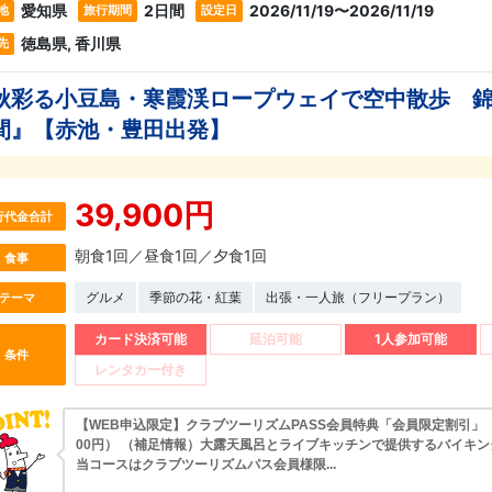
愛知県
2日間
2026/11/19〜2026/11/19
地
旅行期間
設定日
徳島県, 香川県
先
秋彩る小豆島・寒霞渓ロープウェイで空中散歩 
間』【赤池・豊田出発】
39,900円
行代金合計
朝食1回／昼食1回／夕食1回
食事
グルメ
季節の花・紅葉
出張・一人旅（フリープラン）
テーマ
カード決済可能
延泊可能
1人参加可能
条件
レンタカー付き
【WEB申込限定】クラブツーリズムPASS会員特典「会員限定割引」（1,
00円） （補足情報）大露天風呂とライブキッチンで提供するバイキ
当コースはクラブツーリズムパス会員様限...