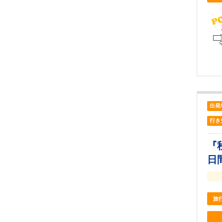
出発
行き
『
日
旅