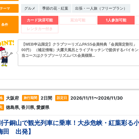
グルメ
季節の花・紅葉
出張・一人旅（フリープラン）
テーマ
カード決済可能
延泊可能
1人参加可能
条件
レンタカー付き
【WEB申込限定】クラブツーリズムPASS会員特典「会員限定割引」（1,
00円） （補足情報）大露天風呂とライブキッチンで提供するバイキ
当コースはクラブツーリズムパス会員様限...
大阪府
2日間
2026/11/11〜2026/11/30
地
旅行期間
設定日
徳島県, 香川県, 愛媛県
先
別子銅山で観光列車に乗車！大歩危峡・紅葉彩る小
梅田 出発】