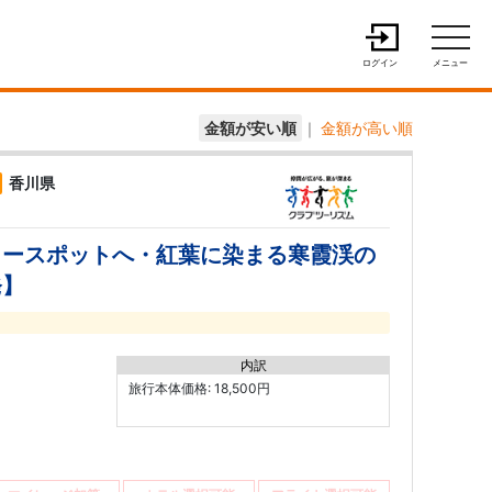
ログイン
メニュー
金額が安い順
｜
金額が高い順
香川県
ワースポットへ・紅葉に染まる寒霞渓の
発】
内訳
旅行本体価格: 18,500円