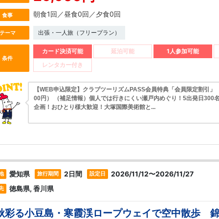
朝食1回／昼食0回／夕食0回
食事
出張・一人旅（フリープラン）
テーマ
カード決済可能
延泊可能
1人参加可能
条件
レンタカー付き
【WEB申込限定】クラブツーリズムPASS会員特典「会員限定割引」（1,
00円） （補足情報）個人では行きにくい瀬戸内めぐり！5出発日300
企画！おひとり様大歓迎！大塚国際美術館と...
愛知県
2日間
2026/11/12〜2026/11/27
地
旅行期間
設定日
徳島県, 香川県
先
秋彩る小豆島・寒霞渓ロープウェイで空中散歩 