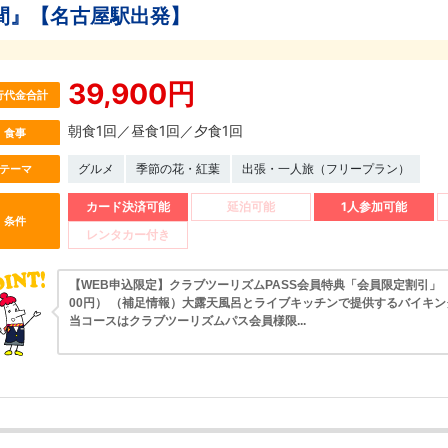
間』【名古屋駅出発】
39,900円
行代金合計
朝食1回／昼食1回／夕食1回
食事
グルメ
季節の花・紅葉
出張・一人旅（フリープラン）
テーマ
カード決済可能
延泊可能
1人参加可能
条件
レンタカー付き
【WEB申込限定】クラブツーリズムPASS会員特典「会員限定割引」（1,
00円） （補足情報）大露天風呂とライブキッチンで提供するバイキ
当コースはクラブツーリズムパス会員様限...