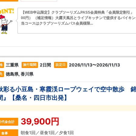
【WEB申込限定】クラブツーリズムPASS会員特典「会員限定割引」（1,
00円） （補足情報）大露天風呂とライブキッチンで提供するバイキ
当コースはクラブツーリズムパス会員様限...
三重県
2日間
2026/11/13〜2026/11/13
地
旅行期間
設定日
徳島県, 香川県
先
秋彩る小豆島・寒霞渓ロープウェイで空中散歩 
間』【桑名・四日市出発】
39,900円
行代金合計
朝食1回／昼食1回／夕食1回
食事