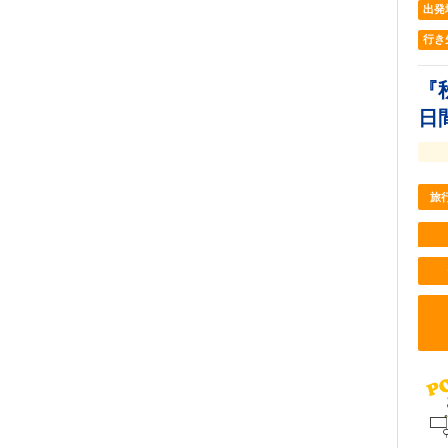
出発
行き
『
日
旅