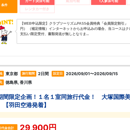
カード決済可能
延泊可能
1人参加可能
条件
レンタカー付き
【WEB申込限定】クラブツーリズムPASS会員特典「会員限定割引」（5
円） （補足情報）インターネットからお申込みの場合、当コースはク
支払い限定受付、書類発送が無しとなりま...
東京都
2日間
2026/09/01〜2026/09/15
地
旅行期間
設定日
徳島県, 香川県
先
期間限定企画！１名１室同旅行代金！ 大塚国際
』【羽田空港発着】
29,900円
行代金合計