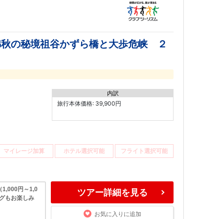
錦秋の秘境祖谷かずら橋と大歩危峡 ２
内訳
旅行本体価格: 39,900円
マイレージ加算
ホテル選択可能
フライト選択可能
000円～1,0
ツアー詳細を見る
ングもお楽しみ
お気に入りに追加