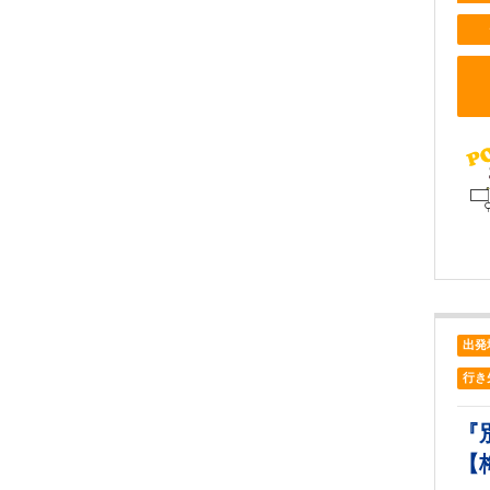
出発
行き
『
【