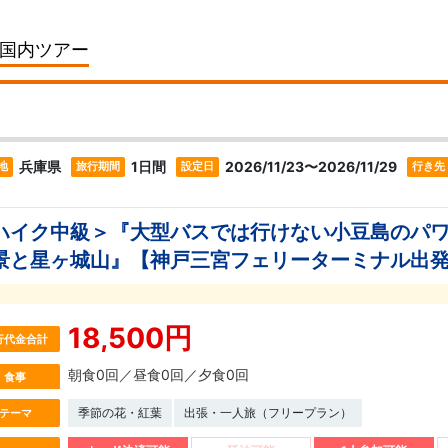
国内ツアー
兵庫県
1日間
2026/11/23〜2026/11/29
地
旅行期間
設定日
行き先
ハイク中級＞『大型バスでは行けない小豆島のパ
景と星ヶ城山』【神戸三宮フェリーターミナル出
18,500円
行代金合計
朝食0回／昼食0回／夕食0回
食事
季節の花・紅葉
出張・一人旅（フリープラン）
テーマ