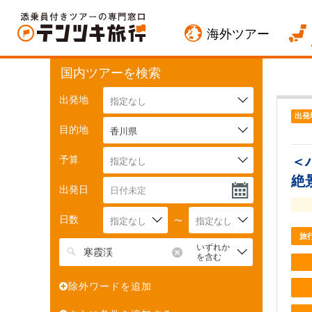
海外ツアー
国内ツアーを検索
出発地
指定なし
出発
目的地
香川県
予算
＜
指定なし
絶
出発日
日数
指定なし
〜
指定なし
旅
いずれか
を含む
除外ワードを追加