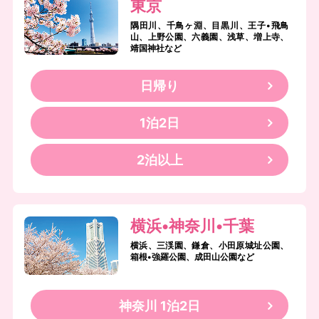
東京
隅田川、千鳥ヶ淵、目黒川、王子•飛鳥
山、上野公園、六義園、浅草、増上寺、
靖国神社など
日帰り
1泊2日
2泊以上
横浜•神奈川•千葉
横浜、三渓園、鎌倉、小田原城址公園、
箱根•強羅公園、成田山公園など
神奈川 1泊2日