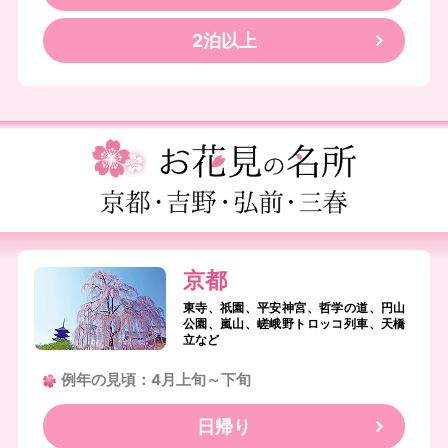
2泊以上
京都
東寺、祇園、平安神宮、哲学の道、円山
公園、嵐山、嵯峨野トロッコ列車、天橋
立など
例年の見頃：4月上旬～下旬
日帰り