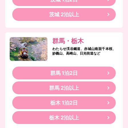
茨城 2泊以上
群馬・栃木
わたらせ渓谷鐵道、赤城山南面千本桜、
妙義山、高崎山、日光街道など
群馬 1泊2日
群馬 2泊以上
栃木 1泊2日
栃木 2泊以上