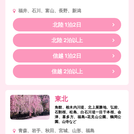
福井、石川、富山、長野、新潟
北陸 1泊2日
北陸 2泊以上
信越 1泊2日
信越 2泊以上
東北
角館、桧木内川堤、北上展勝地、弘前、
石割桜、松島、白石川堤一目千本桜、会
津、喜多方、福島•花見山公園、鶴岡公
園、山寺など
青森、岩手、秋田、宮城、山形、福島