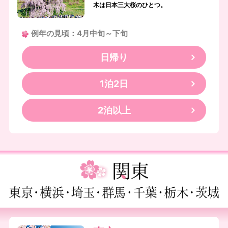
木は日本三大桜のひとつ。
例年の見頃：4月中旬～下旬
日帰り
1泊2日
2泊以上