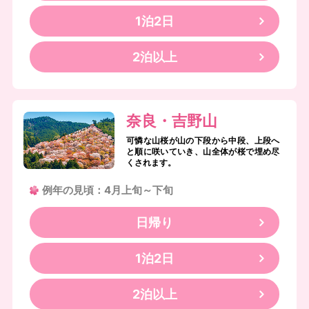
1泊2日
2泊以上
奈良・吉野山
可憐な山桜が山の下段から中段、上段へ
と順に咲いていき、山全体が桜で埋め尽
くされます。
例年の見頃：4月上旬～下旬
日帰り
1泊2日
2泊以上