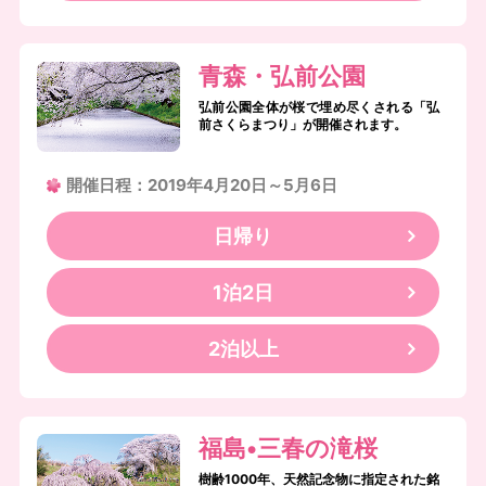
青森・弘前公園
弘前公園全体が桜で埋め尽くされる「弘
前さくらまつり」が開催されます。
開催日程：2019年4月20日～5月6日
日帰り
1泊2日
2泊以上
福島•三春の滝桜
樹齢1000年、天然記念物に指定された銘