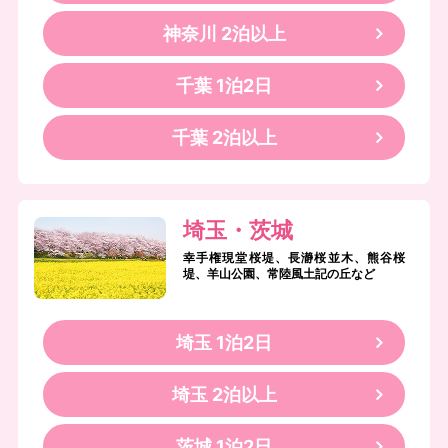
神奈川 2泊以上
千葉 1泊2日
千葉 2泊以上
埼玉・茨城
幸手権現堂桜堤、長瀞桜並木、熊谷桜
堤、羊山公園、常陸風土記の丘など
埼玉 1泊2日
埼玉 2泊以上
茨城 1泊2日