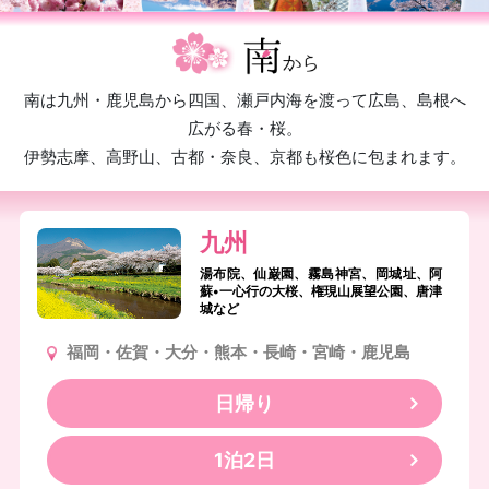
南は九州・鹿児島から四国、瀬戸内海を渡って広島、島根へ
広がる春・桜。
伊勢志摩、高野山、古都・奈良、京都も桜色に包まれます。
九州
湯布院、仙巌園、霧島神宮、岡城址、阿
蘇•一心行の大桜、権現山展望公園、唐津
城など
福岡・佐賀・大分・熊本・長崎・宮崎・鹿児島
日帰り
1泊2日