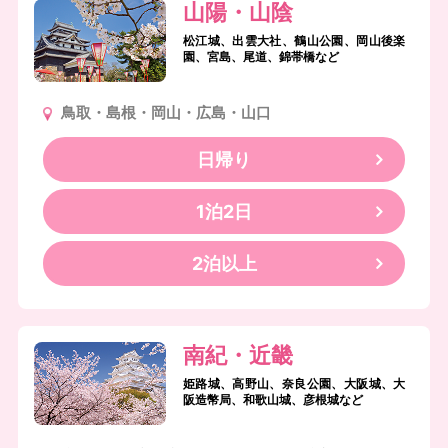
山陽・山陰
松江城、出雲大社、鶴山公園、岡山後楽
園、宮島、尾道、錦帯橋など
鳥取・島根・岡山・広島・山口
日帰り
1泊2日
2泊以上
南紀・近畿
姫路城、高野山、奈良公園、大阪城、大
阪造幣局、和歌山城、彦根城など