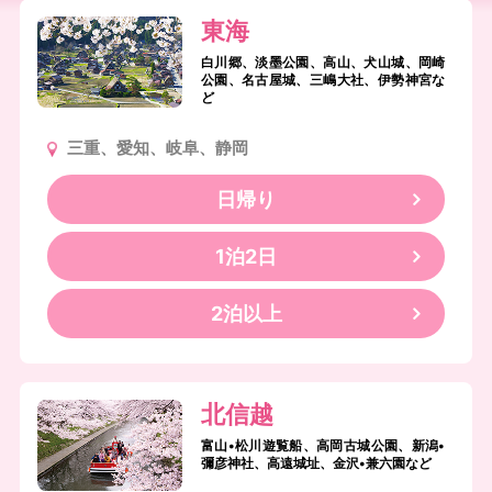
東海
白川郷、淡墨公園、高山、犬山城、岡崎
公園、名古屋城、三嶋大社、伊勢神宮な
ど
三重、愛知、岐阜、静岡
日帰り
1泊2日
2泊以上
北信越
富山•松川遊覧船、高岡古城公園、新潟•
彌彦神社、高遠城址、金沢•兼六園など