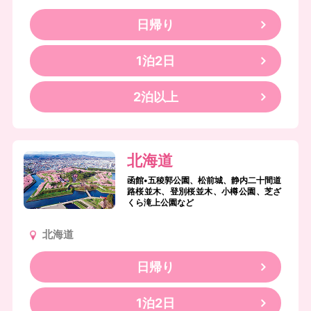
日帰り
1泊2日
2泊以上
北海道
函館•五稜郭公園、松前城、静内二十間道
路桜並木、登別桜並木、小樽公園、芝ざ
くら滝上公園など
北海道
日帰り
1泊2日