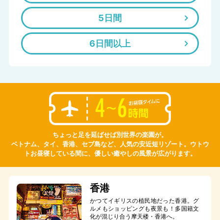
5日間
6日間以上
ちょっと足を延ばせば別世界の楽園が。
ベトナム、タイ、香港、セブ島など、人気の安近短リゾート。ウトウ
トお昼寝している間に、優しい癒やしの風景が広がります。
香港
かつてイギリスの植民地だった香港。グ
ルメもショッピングも夜景も！多国籍文
化が混じり合う摩天楼・香港へ。