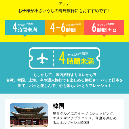
ア」。
お子様が小さいうちの海外旅行にもおすすめです！
もしかして、国内旅行より近いかも?!
台湾、韓国、上海。今や週末旅行でも楽しめる気軽さ！ パッと日本を
出て、パッと楽しんで、心も体もパッとリフレッシュ！
韓国
屋台グルメにスイーツにショッピング、
エステやプチプラコスメ。何度も楽しめ
るエネルギッシュ韓国!!