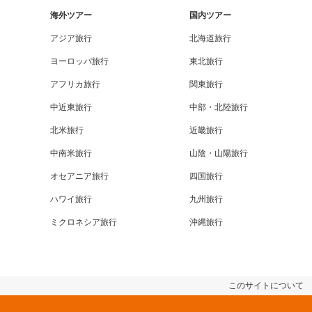
海外ツアー
国内ツアー
アジア旅行
北海道旅行
ヨーロッパ旅行
東北旅行
アフリカ旅行
関東旅行
中近東旅行
中部・北陸旅行
北米旅行
近畿旅行
中南米旅行
山陰・山陽旅行
オセアニア旅行
四国旅行
ハワイ旅行
九州旅行
ミクロネシア旅行
沖縄旅行
このサイトについて