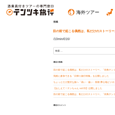
海外ツアー
投稿
目の前で起こる偶然は、私だけのストーリー。
/10min/016/
検
索:
最近の投稿
目の前で起こる偶然は、私だけのストーリー。「街角テンミニ
気軽に参加できる「日帰り旅行特集」を公開しました
ちょっとだけ贅沢な旅へ「高い・遠い・長期 夢心地ビジネス
【おしえて！テンちゃん vol.01】公開しました
目の前で起こる偶然は、私だけのストーリー。「街角テンミニ
最近のコメント