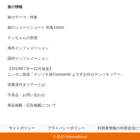
旅の情報
旅のテーマ・特集
旅のショートショート 街角10min.
テンちゃんの部屋
海外インフォメーション
国内インフォメーション
【2019年7月〜12月放送】
ニッポン放送「テンツキ旅行presents よろずお任せテンツキツアー」
添乗員付きツアーとは
不具合・お問い合わせ
商品掲載・広告掲載について
サイトポリシー
プライバシーポリシー
利用者情報の外部送信に
© BUD International