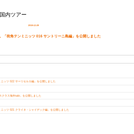
国内ツアー
投
2018-12-28
稿
日:
「街角テンミニッツ 016 サントリーニ島編」を公開しました
ッツ 022 サーリセルカ編」を公開しました
クラス海外tabi」を公開しました
ッツ 021 クライネ・シャイデック編」を公開しました