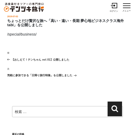
メニュー
ログイン
投
2019-07-02
稿
ちょっとだけ贅沢な旅へ「高い・遠い・長期 夢心地ビジネスクラス海外
日:
tabi」を公開しました
/special/business/
投
前
稿
過
ナ
去
【おしえて！テンちゃん vol.01】公開しました
ビ
の
ゲ
次
次
投
ー
シ
の
稿
気軽に参加できる「日帰り旅行特集」を公開しました
ョ
投
ン
稿
検
検
索:
索
最近の投稿