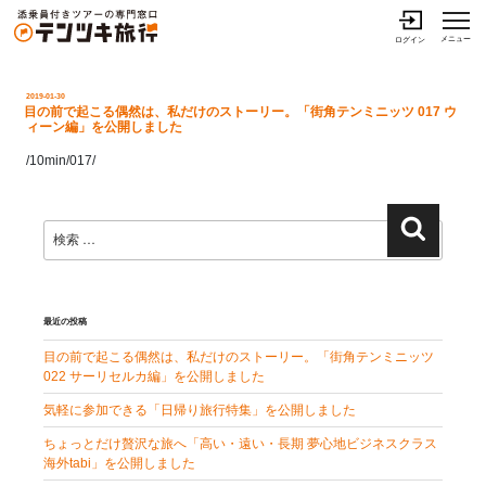
投稿
メニュー
ログイン
投
2019-01-30
稿
目の前で起こる偶然は、私だけのストーリー。「街角テンミニッツ 017 ウ
日:
ィーン編」を公開しました
/10min/017/
検
検
索:
索
最近の投稿
目の前で起こる偶然は、私だけのストーリー。「街角テンミニッツ
022 サーリセルカ編」を公開しました
気軽に参加できる「日帰り旅行特集」を公開しました
ちょっとだけ贅沢な旅へ「高い・遠い・長期 夢心地ビジネスクラス
海外tabi」を公開しました